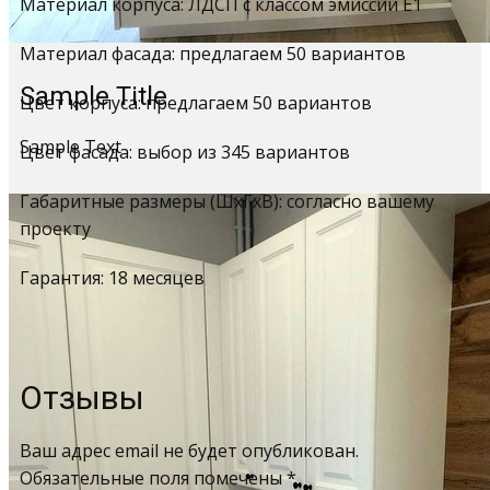
Материал корпуса: ЛДСП с классом эмиссии Е1
Материал фасада: предлагаем 50 вариантов
Sample Title
Цвет корпуса: предлагаем 50 вариантов
Sample Text
Цвет фасада: выбор из 345 вариантов
Габаритные размеры (ШхГхВ): согласно вашему
проекту
Гарантия: 18 месяцев
Отзывы
Ваш адрес email не будет опубликован.
Обязательные поля помечены
*