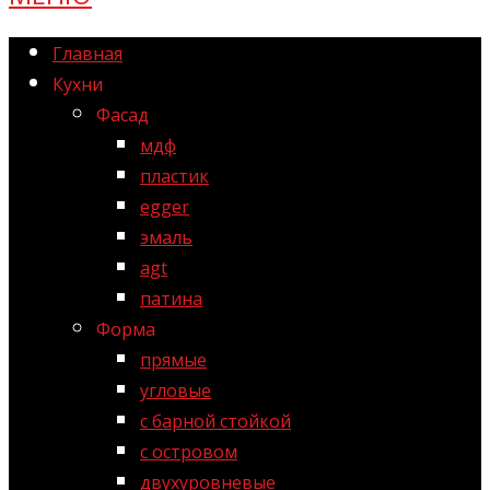
Главная
Кухни
Фасад
мдф
пластик
egger
эмаль
agt
патина
Форма
прямые
угловые
с барной стойкой
с островом
двухуровневые