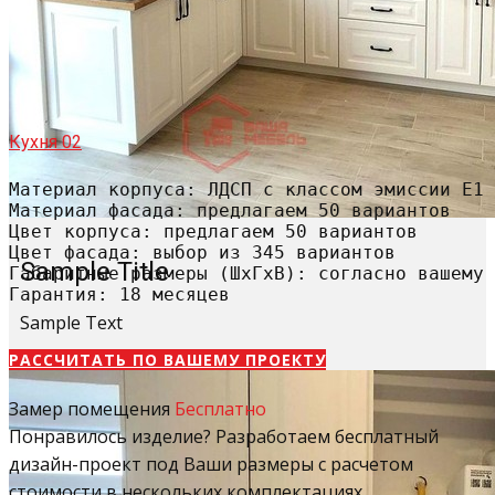
Кухня 02
Материал корпуса: ЛДСП с классом эмиссии Е1

Материал фасада: предлагаем 50 вариантов

Цвет корпуса: предлагаем 50 вариантов

Цвет фасада: выбор из 345 вариантов

Sample Title
Габаритные размеры (ШхГхВ): согласно вашему 
Гарантия: 18 месяцев
Sample Text
РАССЧИТАТЬ​ ПО ВАШЕМУ ПРОЕКТУ
Замер помещения
Бесплатно
Понравилось изделие? Разработаем бесплатный
дизайн-проект под Ваши размеры с расчетом
стоимости в нескольких комплектациях