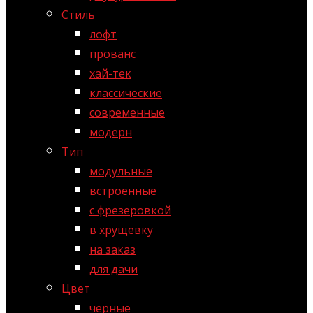
Стиль
лофт
прованс
хай-тек
классические
современные
модерн
Тип
модульные
встроенные
с фрезеровкой
в хрущевку
на заказ
для дачи
Цвет
черные