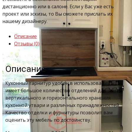
дистанционно или в салоне. Если у Вас уже есть
проект или эскизы, то Вы сможете прислать их
нашему дизайнеру.
Описание
Отзывы (0)
Описание
Кухонный гарнитур удобен в использовании –
имеет большое количество отделений для
вертикального и горизонтального хранения
кухонной утвари и различных принадлежностей.
Качество отделки и фурнитуры позволит вам
оценить эту мебель по достоинству.