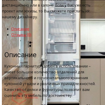
дистанционно или в салоне. Если у Вас уже есть
проект или эскизы, то Вы сможете прислать их
нашему дизайнеру.
Описание
Отзывы (0)
Описание
Кухонный гарнитур удобен в использовании –
имеет большое количество отделений для
вертикального и горизонтального хранения
кухонной утвари и различных принадлежностей.
Качество отделки и фурнитуры позволит вам
оценить эту мебель по достоинству.