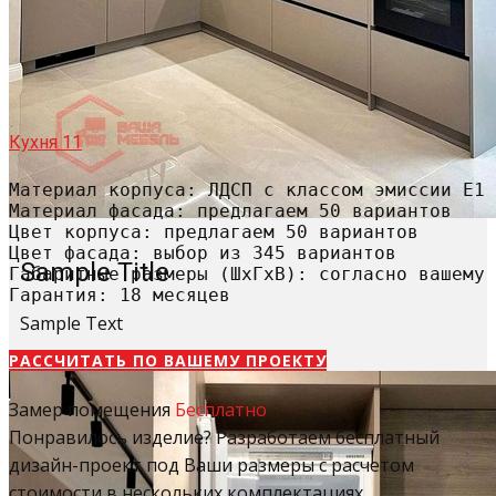
Кухня 11
Материал корпуса: ЛДСП с классом эмиссии Е1

Материал фасада: предлагаем 50 вариантов

Цвет корпуса: предлагаем 50 вариантов

Цвет фасада: выбор из 345 вариантов

Sample Title
Габаритные размеры (ШхГхВ): согласно вашему 
Гарантия: 18 месяцев
Sample Text
РАССЧИТАТЬ​ ПО ВАШЕМУ ПРОЕКТУ
Замер помещения
Бесплатно
Понравилось изделие? Разработаем бесплатный
дизайн-проект под Ваши размеры с расчетом
стоимости в нескольких комплектациях