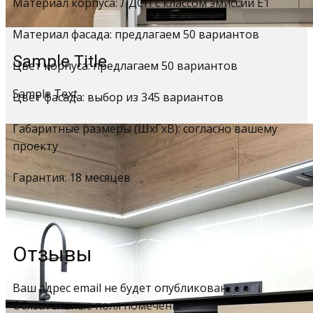
Материал корпуса: ЛДСП с классом эмиссии Е1
Материал фасада: предлагаем 50 вариантов
Sample Title
Цвет корпуса: предлагаем 50 вариантов
Sample Text
Цвет фасада: выбор из 345 вариантов
Габаритные размеры (ШхГхВ): согласно вашему
проекту
Гарантия: 18 месяцев
Отзывы
Ваш адрес email не будет опубликован.
Обязательные поля помечены
*