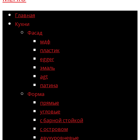
Главная
Кухни
Фасад
мдф
пластик
egger
эмаль
agt
патина
Форма
прямые
угловые
с барной стойкой
с островом
двухуровневые