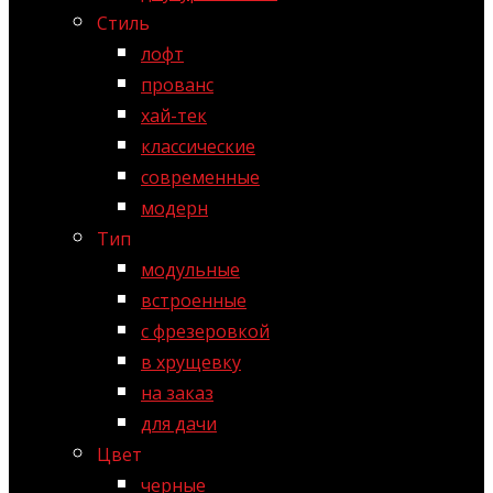
Стиль
лофт
прованс
хай-тек
классические
современные
модерн
Тип
модульные
встроенные
с фрезеровкой
в хрущевку
на заказ
для дачи
Цвет
черные