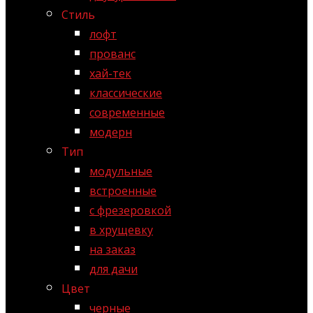
Стиль
лофт
прованс
хай-тек
классические
современные
модерн
Тип
модульные
встроенные
с фрезеровкой
в хрущевку
на заказ
для дачи
Цвет
черные