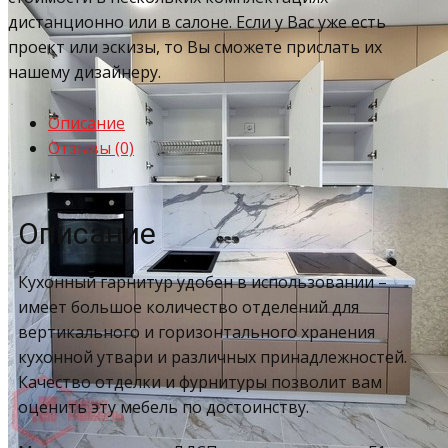
дистанционно или в салоне. Если у Вас уже есть
проект или эскизы, то Вы сможете прислать их
нашему дизайнеру.
Описание
Отзывы (0)
Описание
Кухонный гарнитур удобен в использовании –
имеет большое количество отделений для
вертикального и горизонтального хранения
кухонной утвари и различных принадлежностей.
Качество отделки и фурнитуры позволит вам
оценить эту мебель по достоинству.