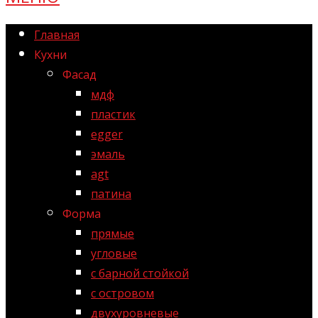
Главная
Кухни
Фасад
мдф
пластик
egger
эмаль
agt
патина
Форма
прямые
угловые
с барной стойкой
с островом
двухуровневые