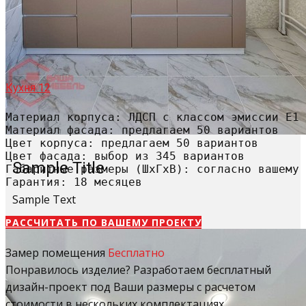
Кухня 12
Материал корпуса: ЛДСП с классом эмиссии Е1

Материал фасада: предлагаем 50 вариантов

Цвет корпуса: предлагаем 50 вариантов

Цвет фасада: выбор из 345 вариантов

Sample Title
Габаритные размеры (ШхГхВ): согласно вашему 
Гарантия: 18 месяцев
Sample Text
РАССЧИТАТЬ​ ПО ВАШЕМУ ПРОЕКТУ
Замер помещения
Бесплатно
Понравилось изделие? Разработаем бесплатный
дизайн-проект под Ваши размеры с расчетом
стоимости в нескольких комплектациях