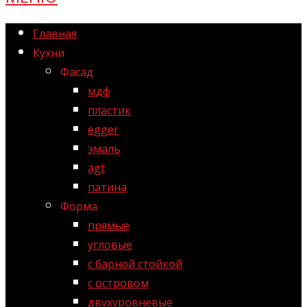
Главная
Кухни
Фасад
мдф
пластик
egger
эмаль
agt
патина
Форма
прямые
угловые
с барной стойкой
с островом
двухуровневые