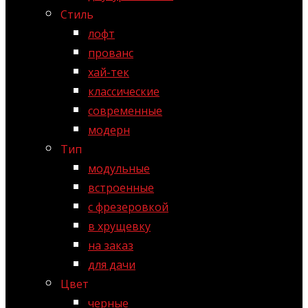
Стиль
лофт
прованс
хай-тек
классические
современные
модерн
Тип
модульные
встроенные
с фрезеровкой
в хрущевку
на заказ
для дачи
Цвет
черные