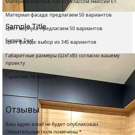
Материал корпуса: ЛДСП с классом эмиссии Е1
Материал фасада: предлагаем 50 вариантов
Sample Title
Цвет корпуса: предлагаем 50 вариантов
Sample Text
Цвет фасада: выбор из 345 вариантов
Габаритные размеры (ШхГхВ): согласно вашему
проекту
Гарантия: 18 месяцев
Отзывы
Ваш адрес email не будет опубликован.
Обязательные поля помечены
*