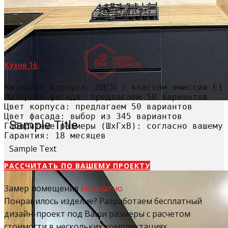
Кухня 16
Материал корпуса: ЛДСП с классом эмиссии Е1

Материал фасада: предлагаем 50 вариантов

Цвет корпуса: предлагаем 50 вариантов

Цвет фасада: выбор из 345 вариантов

Sample Title
Габаритные размеры (ШхГхВ): согласно вашему 
Гарантия: 18 месяцев
Sample Text
РАССЧИТАТЬ​ ПО ВАШЕМУ ПРОЕКТУ
Замер помещения
Бесплатно
Понравилось изделие? Разработаем бесплатный
дизайн-проект под Ваши размеры с расчетом
стоимости в нескольких комплектациях