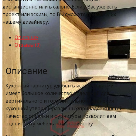
дистанционно или в салоне. Если у Вас уже есть
проект или эскизы, то Вы сможете прислать их
нашему дизайнеру.
Описание
Отзывы (0)
Описание
Кухонный гарнитур удобен в использовании –
имеет большое количество отделений для
вертикального и горизонтального хранения
кухонной утвари и различных принадлежностей.
Качество отделки и фурнитуры позволит вам
оценить эту мебель по достоинству.