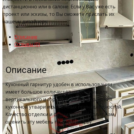
дистанционно или в салоне. Если у Вас уже есть
проект или эскизы, то Вы сможете прислать их
нашему дизайнеру.
Описание
Отзывы (0)
Описание
Кухонный гарнитур удобен в использовании –
имеет большое количество отделений для
вертикального и горизонтального хранения
кухонной утвари и различных принадлежностей.
Качество отделки и фурнитуры позволит вам
оценить эту мебель по достоинству.