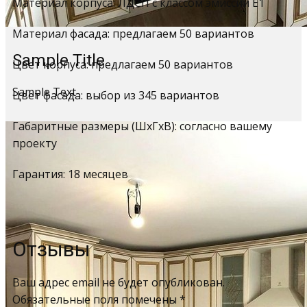
Материал корпуса: ЛДСП с классом эмиссии Е1
Материал фасада: предлагаем 50 вариантов
Sample Title
Цвет корпуса: предлагаем 50 вариантов
Sample Text
Цвет фасада: выбор из 345 вариантов
Габаритные размеры (ШхГхВ): согласно вашему
проекту
Гарантия: 18 месяцев
Отзывы
Ваш адрес email не будет опубликован.
Обязательные поля помечены
*