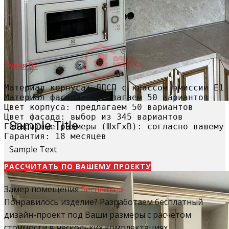
Кухня 01
Материал корпуса: ЛДСП с классом эмиссии Е1

Материал фасада: предлагаем 50 вариантов

Цвет корпуса: предлагаем 50 вариантов

Цвет фасада: выбор из 345 вариантов

Sample Title
Габаритные размеры (ШхГхВ): согласно вашему 
Гарантия: 18 месяцев
Sample Text
РАССЧИТАТЬ​ ПО ВАШЕМУ ПРОЕКТУ
Замер помещения
Бесплатно
Понравилось изделие? Разработаем бесплатный
дизайн-проект под Ваши размеры с расчетом
стоимости в нескольких комплектациях