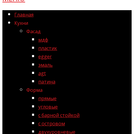
Главная
Кухни
Фасад
мдф
пластик
egger
эмаль
agt
патина
Форма
прямые
угловые
с барной стойкой
с островом
двухуровневые