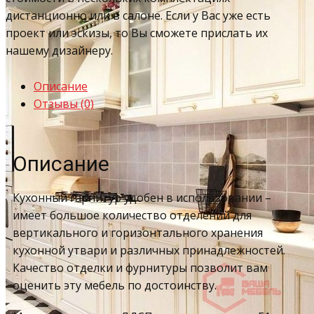
дистанционно или в салоне. Если у Вас уже есть
проект или эскизы, то Вы сможете прислать их
нашему дизайнеру.
Описание
Отзывы (0)
Описание
Кухонный гарнитур удобен в использовании –
имеет большое количество отделений для
вертикального и горизонтального хранения
кухонной утвари и различных принадлежностей.
Качество отделки и фурнитуры позволит вам
оценить эту мебель по достоинству.