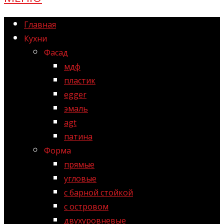
Главная
Кухни
Фасад
мдф
пластик
egger
эмаль
agt
патина
Форма
прямые
угловые
с барной стойкой
с островом
двухуровневые