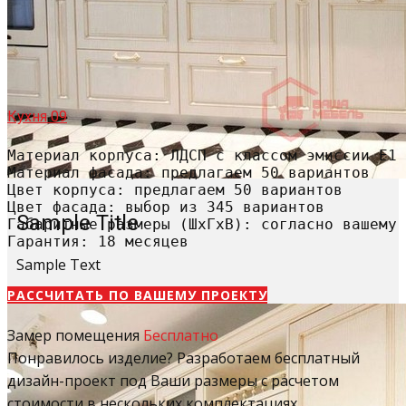
Кухня 09
Материал корпуса: ЛДСП с классом эмиссии Е1

Материал фасада: предлагаем 50 вариантов

Цвет корпуса: предлагаем 50 вариантов

Цвет фасада: выбор из 345 вариантов

Sample Title
Габаритные размеры (ШхГхВ): согласно вашему 
Гарантия: 18 месяцев
Sample Text
РАССЧИТАТЬ​ ПО ВАШЕМУ ПРОЕКТУ
Замер помещения
Бесплатно
Понравилось изделие? Разработаем бесплатный
дизайн-проект под Ваши размеры с расчетом
стоимости в нескольких комплектациях