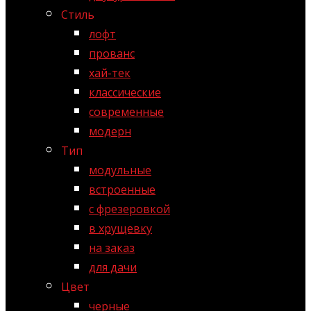
Стиль
лофт
прованс
хай-тек
классические
современные
модерн
Тип
модульные
встроенные
с фрезеровкой
в хрущевку
на заказ
для дачи
Цвет
черные