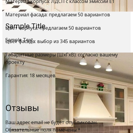
Материал корпуса: ЛДСП с классом эмиссии Е1
Материал фасада: предлагаем 50 вариантов
Sample Title
Цвет корпуса: предлагаем 50 вариантов
Sample Text
Цвет фасада: выбор из 345 вариантов
Габаритные размеры (ШхГхВ): согласно вашему
проекту
Гарантия: 18 месяцев
Отзывы
Ваш адрес email не будет опубликован.
Обязательные поля помечены
*