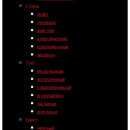
Стиль
лофт
прованс
хай-тек
классические
современные
модерн
Тип
модульные
встроенные
с фрезеровкой
в хрущевку
на заказ
для дачи
Цвет
черные