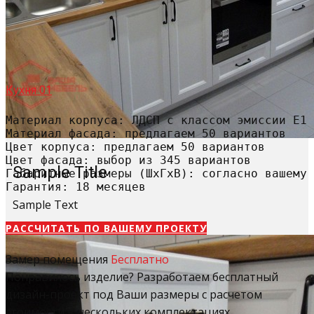
Кухня 01
Материал корпуса: ЛДСП с классом эмиссии Е1

Материал фасада: предлагаем 50 вариантов

Цвет корпуса: предлагаем 50 вариантов

Цвет фасада: выбор из 345 вариантов

Sample Title
Габаритные размеры (ШхГхВ): согласно вашему 
Гарантия: 18 месяцев
Sample Text
РАССЧИТАТЬ​ ПО ВАШЕМУ ПРОЕКТУ
Замер помещения
Бесплатно
Понравилось изделие? Разработаем бесплатный
дизайн-проект под Ваши размеры с расчетом
стоимости в нескольких комплектациях