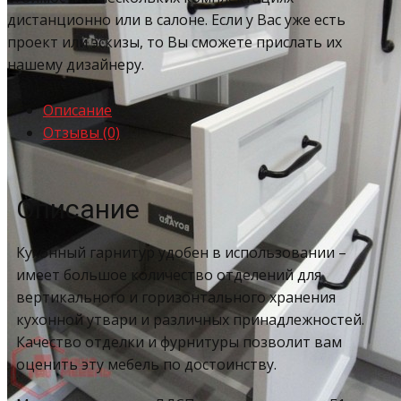
дистанционно или в салоне. Если у Вас уже есть
проект или эскизы, то Вы сможете прислать их
нашему дизайнеру.
Описание
Отзывы (0)
Описание
Кухонный гарнитур удобен в использовании –
имеет большое количество отделений для
вертикального и горизонтального хранения
кухонной утвари и различных принадлежностей.
Качество отделки и фурнитуры позволит вам
оценить эту мебель по достоинству.