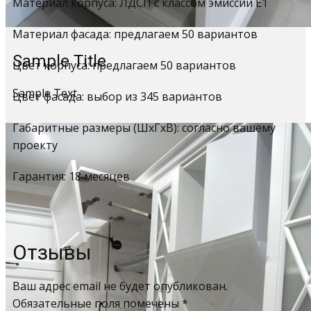
Материал корпуса: ЛДСП с классом эмиссии Е1
Материал фасада: предлагаем 50 вариантов
Sample Title
Цвет корпуса: предлагаем 50 вариантов
Sample Text
Цвет фасада: выбор из 345 вариантов
Габаритные размеры (ШхГхВ): согласно вашему
проекту
Гарантия: 18 месяцев
Отзывы
Ваш адрес email не будет опубликован.
Обязательные поля помечены
*