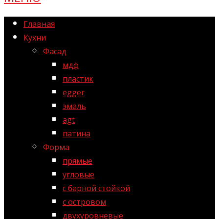
Главная
Кухни
Фасад
мдф
пластик
egger
эмаль
agt
патина
Форма
прямые
угловые
с барной стойкой
с островом
двухуровневые