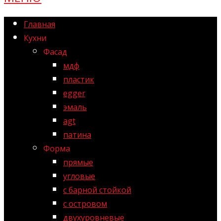
Главная
Кухни
Фасад
мдф
пластик
egger
эмаль
agt
патина
Форма
прямые
угловые
с барной стойкой
с островом
двухуровневые