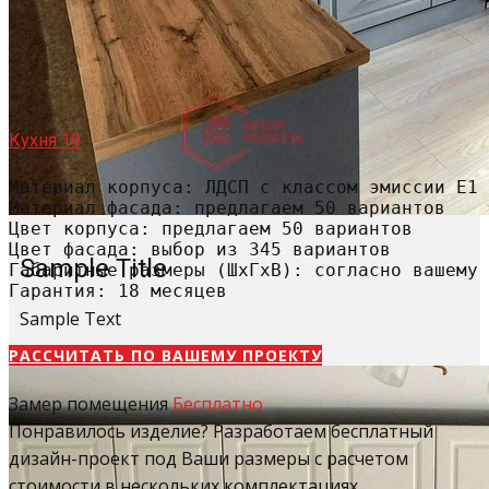
Кухня 19
Материал корпуса: ЛДСП с классом эмиссии Е1

Материал фасада: предлагаем 50 вариантов

Цвет корпуса: предлагаем 50 вариантов

Цвет фасада: выбор из 345 вариантов

Sample Title
Габаритные размеры (ШхГхВ): согласно вашему 
Гарантия: 18 месяцев
Sample Text
РАССЧИТАТЬ​ ПО ВАШЕМУ ПРОЕКТУ
Замер помещения
Бесплатно
Понравилось изделие? Разработаем бесплатный
дизайн-проект под Ваши размеры с расчетом
стоимости в нескольких комплектациях