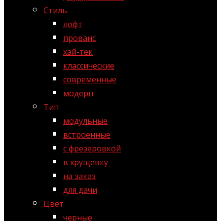
Стиль
лофт
прованс
хай-тек
классические
современные
модерн
Тип
модульные
встроенные
с фрезеровкой
в хрущевку
на заказ
для дачи
Цвет
черные