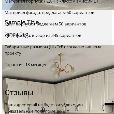
Материал корпуса: ЛДСП с классом эмиссии Е1
Материал фасада: предлагаем 50 вариантов
Sample Title
Цвет корпуса: предлагаем 50 вариантов
Sample Text
Цвет фасада: выбор из 345 вариантов
Габаритные размеры (ШхГхВ): согласно вашему
проекту
Гарантия: 18 месяцев
Отзывы
Ваш адрес email не будет опубликован.
Обязательные поля помечены
*