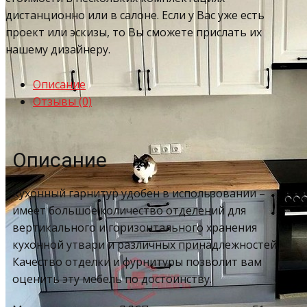
дистанционно или в салоне. Если у Вас уже есть
проект или эскизы, то Вы сможете прислать их
нашему дизайнеру.
Описание
Отзывы (0)
Описание
Кухонный гарнитур удобен в использовании –
имеет большое количество отделений для
вертикального и горизонтального хранения
кухонной утвари и различных принадлежностей.
Качество отделки и фурнитуры позволит вам
оценить эту мебель по достоинству.