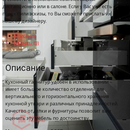
дистанционно или в салоне. Если у Вас уже есть
проект или эскизы, то Вы сможете прислать их
нашему дизайнеру.
Описание
Отзывы (0)
Описание
Кухонный гарнитур удобен в использовании –
имеет большое количество отделений для
вертикального и горизонтального хранения
кухонной утвари и различных принадлежностей.
Качество отделки и фурнитуры позволит вам
оценить эту мебель по достоинству.