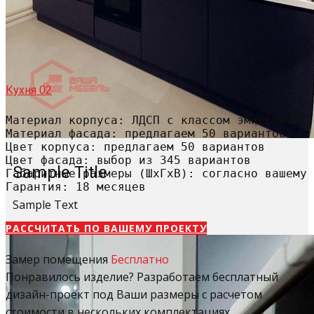
Кухня 02
Материал корпуса: ЛДСП с классом эмиссии Е1

Материал фасада: предлагаем 50 вариантов

Цвет корпуса: предлагаем 50 вариантов

Цвет фасада: выбор из 345 вариантов

Sample Title
Габаритные размеры (ШхГхВ): согласно вашему 
Гарантия: 18 месяцев
Sample Text
РАССЧИТАТЬ​ ПО ВАШЕМУ ПРОЕКТУ
Замер помещения
Бесплатно
Понравилось изделие? Разработаем бесплатный
дизайн-проект под Ваши размеры с расчетом
стоимости в нескольких комплектациях