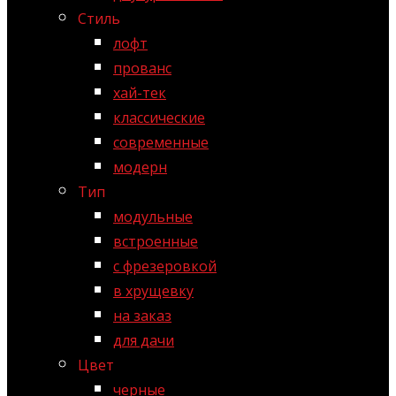
Стиль
лофт
прованс
хай-тек
классические
современные
модерн
Тип
модульные
встроенные
с фрезеровкой
в хрущевку
на заказ
для дачи
Цвет
черные