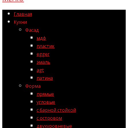
Главная
Кухни
Фасад
мдф
пластик
egger
эмаль
agt
патина
Форма
прямые
угловые
с барной стойкой
с островом
двухуровневые