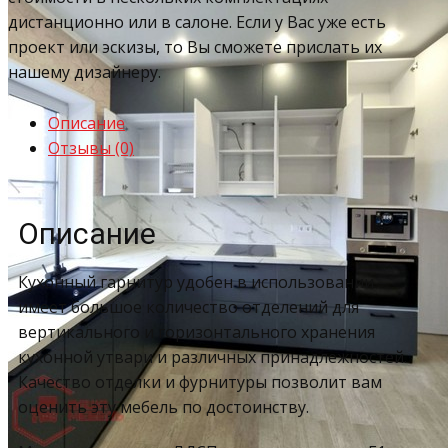
дистанционно или в салоне. Если у Вас уже есть
проект или эскизы, то Вы сможете прислать их
нашему дизайнеру.
Описание
Отзывы (0)
Описание
Кухонный гарнитур удобен в использовании –
имеет большое количество отделений для
вертикального и горизонтального хранения
кухонной утвари и различных принадлежностей.
Качество отделки и фурнитуры позволит вам
оценить эту мебель по достоинству.