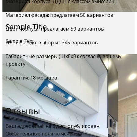
Материал корпуса: ЛДСП с классом эмиссии Е1
Материал фасада: предлагаем 50 вариантов
Sample Title
Цвет корпуса: предлагаем 50 вариантов
Sample Text
Цвет фасада: выбор из 345 вариантов
Габаритные размеры (ШхГхВ): согласно вашему
проекту
Гарантия: 18 месяцев
Отзывы
Ваш адрес email не будет опубликован.
Обязательные поля помечены
*