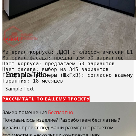
Кухня 07
Материал корпуса: ЛДСП с классом эмиссии Е1

Материал фасада: предлагаем 50 вариантов

Цвет корпуса: предлагаем 50 вариантов

Цвет фасада: выбор из 345 вариантов

Sample Title
Габаритные размеры (ШхГхВ): согласно вашему 
Гарантия: 18 месяцев
Sample Text
РАССЧИТАТЬ​ ПО ВАШЕМУ ПРОЕКТУ
Замер помещения
Бесплатно
Понравилось изделие? Разработаем бесплатный
дизайн-проект под Ваши размеры с расчетом
стоимости в нескольких комплектациях