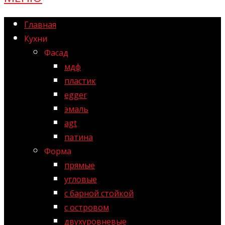
Главная
Кухни
Фасад
мдф
пластик
egger
эмаль
agt
патина
Форма
прямые
угловые
с барной стойкой
с островом
двухуровневые