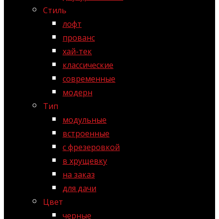
Стиль
лофт
прованс
хай-тек
классические
современные
модерн
Тип
модульные
встроенные
с фрезеровкой
в хрущевку
на заказ
для дачи
Цвет
черные