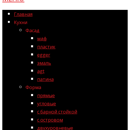
Главная
Кухни
Фасад
мдф
пластик
egger
эмаль
agt
патина
Форма
прямые
угловые
с барной стойкой
с островом
двухуровневые