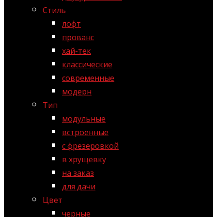
Стиль
лофт
прованс
хай-тек
классические
современные
модерн
Тип
модульные
встроенные
с фрезеровкой
в хрущевку
на заказ
для дачи
Цвет
черные