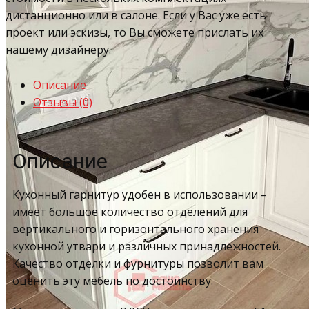
дистанционно или в салоне. Если у Вас уже есть
проект или эскизы, то Вы сможете прислать их
нашему дизайнеру.
Описание
Отзывы (0)
Описание
Кухонный гарнитур удобен в использовании –
имеет большое количество отделений для
вертикального и горизонтального хранения
кухонной утвари и различных принадлежностей.
Качество отделки и фурнитуры позволит вам
оценить эту мебель по достоинству.