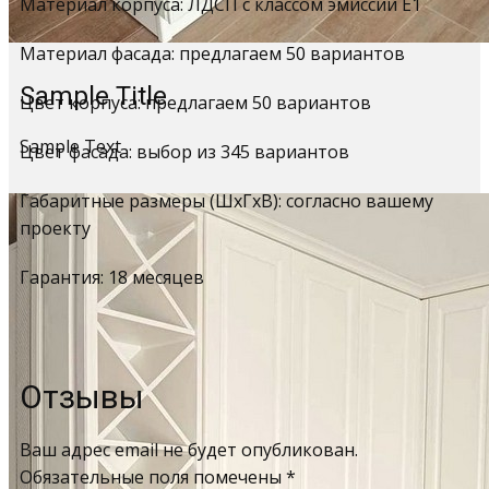
Материал корпуса: ЛДСП с классом эмиссии Е1
Материал фасада: предлагаем 50 вариантов
Sample Title
Цвет корпуса: предлагаем 50 вариантов
Sample Text
Цвет фасада: выбор из 345 вариантов
Габаритные размеры (ШхГхВ): согласно вашему
проекту
Гарантия: 18 месяцев
Отзывы
Ваш адрес email не будет опубликован.
Обязательные поля помечены
*