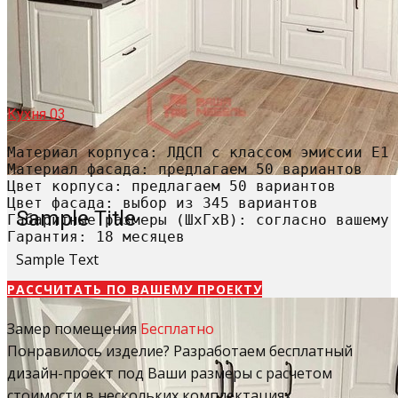
Кухня 03
Материал корпуса: ЛДСП с классом эмиссии Е1

Материал фасада: предлагаем 50 вариантов

Цвет корпуса: предлагаем 50 вариантов

Цвет фасада: выбор из 345 вариантов

Sample Title
Габаритные размеры (ШхГхВ): согласно вашему 
Гарантия: 18 месяцев
Sample Text
РАССЧИТАТЬ​ ПО ВАШЕМУ ПРОЕКТУ
Замер помещения
Бесплатно
Понравилось изделие? Разработаем бесплатный
дизайн-проект под Ваши размеры с расчетом
стоимости в нескольких комплектациях