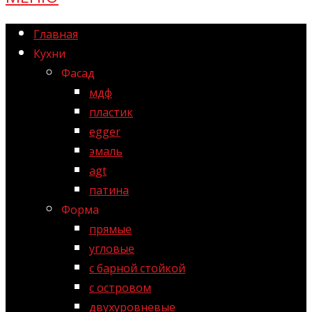
Главная
Кухни
Фасад
мдф
пластик
egger
эмаль
agt
патина
Форма
прямые
угловые
с барной стойкой
с островом
двухуровневые