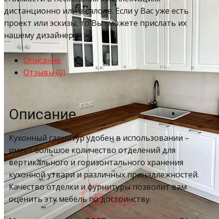
дистанционно или в салоне. Если у Вас уже есть
проект или эскизы, то Вы сможете прислать их
нашему дизайнеру.
Описание
Отзывы (0)
Описание
Кухонный гарнитур удобен в использовании –
имеет большое количество отделений для
вертикального и горизонтального хранения
кухонной утвари и различных принадлежностей.
Качество отделки и фурнитуры позволит вам
оценить эту мебель по достоинству.