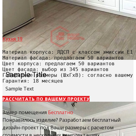
Кухня 19
Материал корпуса: ЛДСП с классом эмиссии Е1

Материал фасада: предлагаем 50 вариантов

Цвет корпуса: предлагаем 50 вариантов

Цвет фасада: выбор из 345 вариантов

Sample Title
Габаритные размеры (ШхГхВ): согласно вашему 
Гарантия: 18 месяцев
Sample Text
РАССЧИТАТЬ​ ПО ВАШЕМУ ПРОЕКТУ
Замер помещения
Бесплатно
Понравилось изделие? Разработаем бесплатный
дизайн-проект под Ваши размеры с расчетом
стоимости в нескольких комплектациях