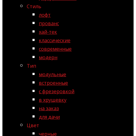
Стиль
лофт
прованс
хай-тек
классические
современные
модерн
Тип
модульные
встроенные
с фрезеровкой
в хрущевку
на заказ
для дачи
Цвет
черные