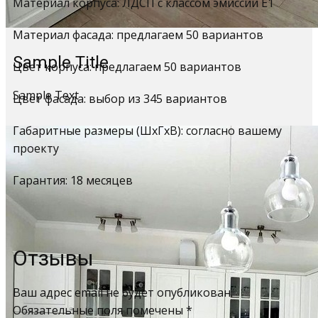
Материал корпуса: ЛДСП с классом эмиссии Е1
Материал фасада: предлагаем 50 вариантов
Sample Title
Цвет корпуса: предлагаем 50 вариантов
Sample Text
Цвет фасада: выбор из 345 вариантов
Габаритные размеры (ШхГхВ): согласно вашему
проекту
Гарантия: 18 месяцев
Отзывы
Ваш адрес email не будет опубликован.
Обязательные поля помечены
*