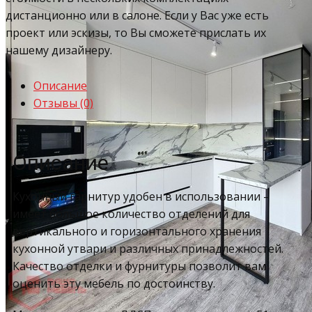
дистанционно или в салоне. Если у Вас уже есть
проект или эскизы, то Вы сможете прислать их
нашему дизайнеру.
Описание
Отзывы (0)
Описание
Кухонный гарнитур удобен в использовании –
имеет большое количество отделений для
вертикального и горизонтального хранения
кухонной утвари и различных принадлежностей.
Качество отделки и фурнитуры позволит вам
оценить эту мебель по достоинству.