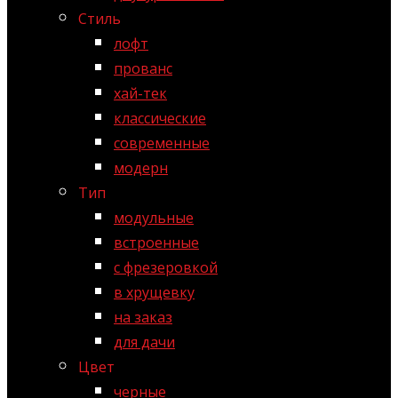
Стиль
лофт
прованс
хай-тек
классические
современные
модерн
Тип
модульные
встроенные
с фрезеровкой
в хрущевку
на заказ
для дачи
Цвет
черные