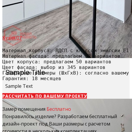
Кухня 07
Материал корпуса: ЛДСП с классом эмиссии Е1

Материал фасада: предлагаем 50 вариантов

Цвет корпуса: предлагаем 50 вариантов

Цвет фасада: выбор из 345 вариантов

Sample Title
Габаритные размеры (ШхГхВ): согласно вашему 
Гарантия: 18 месяцев
Sample Text
РАССЧИТАТЬ​ ПО ВАШЕМУ ПРОЕКТУ
Замер помещения
Бесплатно
Понравилось изделие? Разработаем бесплатный
дизайн-проект под Ваши размеры с расчетом
стоимости в нескольких комплектациях