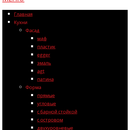
Главная
Кухни
Фасад
мдф
пластик
egger
эмаль
agt
патина
Форма
прямые
угловые
с барной стойкой
с островом
двухуровневые