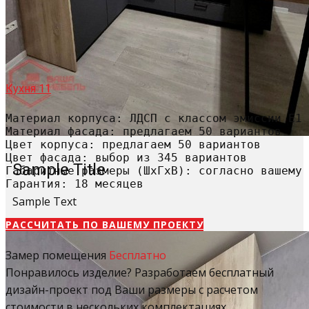
Кухня 11
Материал корпуса: ЛДСП с классом эмиссии Е1

Материал фасада: предлагаем 50 вариантов

Цвет корпуса: предлагаем 50 вариантов

Цвет фасада: выбор из 345 вариантов

Sample Title
Габаритные размеры (ШхГхВ): согласно вашему 
Гарантия: 18 месяцев
Sample Text
РАССЧИТАТЬ​ ПО ВАШЕМУ ПРОЕКТУ
Замер помещения
Бесплатно
Понравилось изделие? Разработаем бесплатный
дизайн-проект под Ваши размеры с расчетом
стоимости в нескольких комплектациях