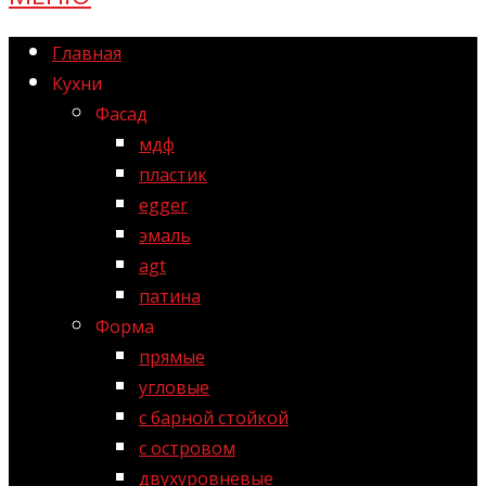
Главная
Кухни
Фасад
мдф
пластик
egger
эмаль
agt
патина
Форма
прямые
угловые
с барной стойкой
с островом
двухуровневые