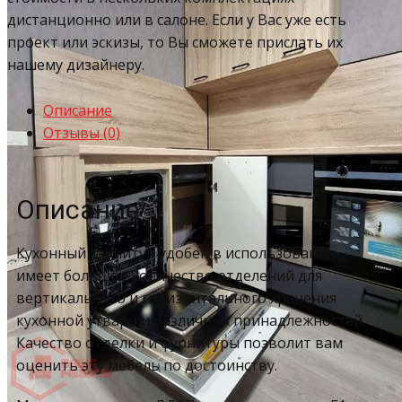
дистанционно или в салоне. Если у Вас уже есть
проект или эскизы, то Вы сможете прислать их
нашему дизайнеру.
Описание
Отзывы (0)
Описание
Кухонный гарнитур удобен в использовании –
имеет большое количество отделений для
вертикального и горизонтального хранения
кухонной утвари и различных принадлежностей.
Качество отделки и фурнитуры позволит вам
оценить эту мебель по достоинству.