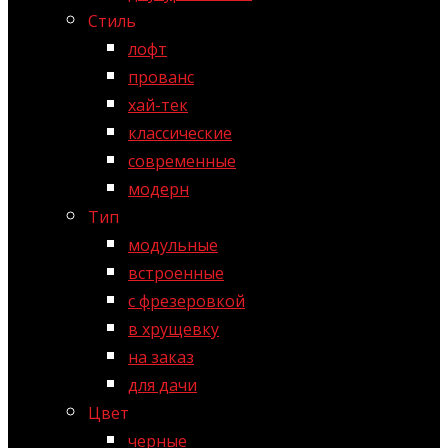
Стиль
лофт
прованс
хай-тек
классические
современные
модерн
Тип
модульные
встроенные
с фрезеровкой
в хрущевку
на заказ
для дачи
Цвет
черные