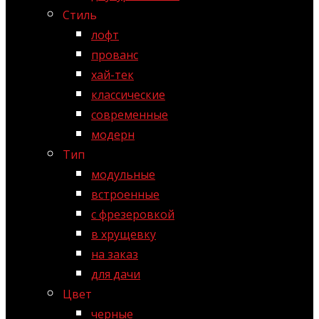
Стиль
лофт
прованс
хай-тек
классические
современные
модерн
Тип
модульные
встроенные
с фрезеровкой
в хрущевку
на заказ
для дачи
Цвет
черные