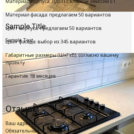
Материал корпуса: ЛДСП с классом эмиссии Е1
Материал фасада: предлагаем 50 вариантов
Sample Title
Цвет корпуса: предлагаем 50 вариантов
Sample Text
Цвет фасада: выбор из 345 вариантов
Габаритные размеры (ШхГхВ): согласно вашему
проекту
Гарантия: 18 месяцев
Отзывы
Ваш адрес email не будет опубликован.
Обязательные поля помечены
*