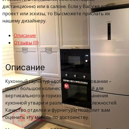
дистанционно или в салоне. Если у Вас уже есть
проект или эскизы, то Вы сможете прислать их
нашему дизайнеру.
Описание
Отзывы (0)
Описание
Кухонный гарнитур удобен в использовании –
имеет большое количество отделений для
вертикального и горизонтального хранения
кухонной утвари и различных принадлежностей.
Качество отделки и фурнитуры позволит вам
оценить эту мебель по достоинству.