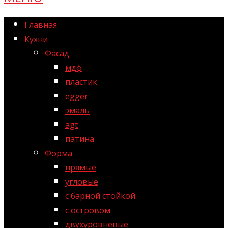
Главная
Кухни
Фасад
мдф
пластик
egger
эмаль
agt
патина
Форма
прямые
угловые
с барной стойкой
с островом
двухуровневые