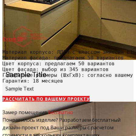
Кухня 08
Материал корпуса: ЛДСП с классом эмиссии Е1

Материал фасада: предлагаем 50 вариантов

Цвет корпуса: предлагаем 50 вариантов

Цвет фасада: выбор из 345 вариантов

Sample Title
Габаритные размеры (ШхГхВ): согласно вашему 
Гарантия: 18 месяцев
Sample Text
РАССЧИТАТЬ​ ПО ВАШЕМУ ПРОЕКТУ
Замер помещения
Бесплатно
Понравилось изделие? Разработаем бесплатный
дизайн-проект под Ваши размеры с расчетом
стоимости в нескольких комплектациях