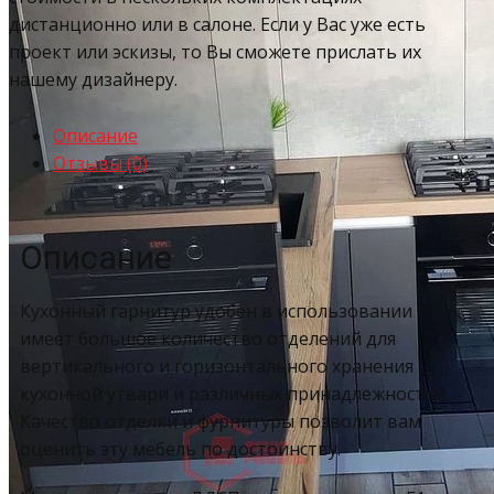
дистанционно или в салоне. Если у Вас уже есть
проект или эскизы, то Вы сможете прислать их
нашему дизайнеру.
Описание
Отзывы (0)
Описание
Кухонный гарнитур удобен в использовании –
имеет большое количество отделений для
вертикального и горизонтального хранения
кухонной утвари и различных принадлежностей.
Качество отделки и фурнитуры позволит вам
оценить эту мебель по достоинству.