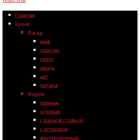
Главная
Кухни
Фасад
мдф
пластик
egger
эмаль
agt
патина
Форма
прямые
угловые
с барной стойкой
с островом
двухуровневые