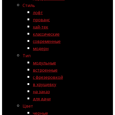
Стиль
лофт
прованс
хай-тек
классические
современные
модерн
Тип
модульные
встроенные
с фрезеровкой
в хрущевку
на заказ
для дачи
Цвет
черные