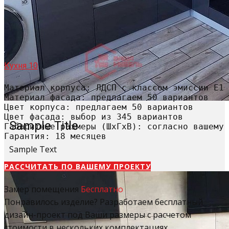
Кухня 10
Материал корпуса: ЛДСП с классом эмиссии Е1

Материал фасада: предлагаем 50 вариантов

Цвет корпуса: предлагаем 50 вариантов

Цвет фасада: выбор из 345 вариантов

Sample Title
Габаритные размеры (ШхГхВ): согласно вашему 
Гарантия: 18 месяцев
Sample Text
РАССЧИТАТЬ​ ПО ВАШЕМУ ПРОЕКТУ
Замер помещения
Бесплатно
Понравилось изделие? Разработаем бесплатный
дизайн-проект под Ваши размеры с расчетом
стоимости в нескольких комплектациях