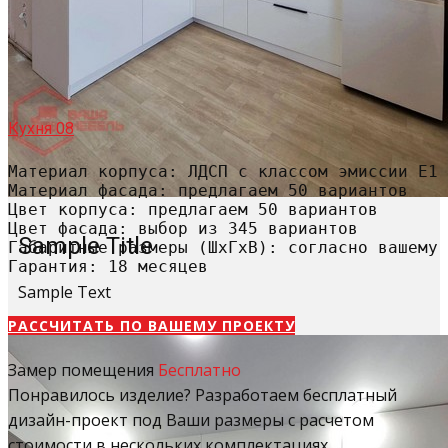
Кухня 08
Материал корпуса: ЛДСП с классом эмиссии Е1

Материал фасада: предлагаем 50 вариантов

Цвет корпуса: предлагаем 50 вариантов

Цвет фасада: выбор из 345 вариантов

Sample Title
Габаритные размеры (ШхГхВ): согласно вашему 
Гарантия: 18 месяцев
Sample Text
РАССЧИТАТЬ​ ПО ВАШЕМУ ПРОЕКТУ
Замер помещения
Бесплатно
Понравилось изделие? Разработаем бесплатный
дизайн-проект под Ваши размеры с расчетом
стоимости в нескольких комплектациях