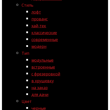
Стиль
лофт
прованс
хай-тек
классические
современные
модерн
Тип
модульные
встроенные
с фрезеровкой
в хрущевку
на заказ
для дачи
Цвет
черные