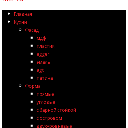
Главная
Кухни
Фасад
мдф
пластик
egger
эмаль
agt
патина
Форма
прямые
угловые
с барной стойкой
с островом
двухуровневые