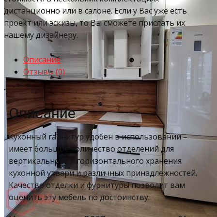
дистанционно или в салоне. Если у Вас уже есть
проект или эскизы, то Вы сможете прислать их
нашему дизайнеру.
Описание
Отзывы (0)
Описание
Кухонный гарнитур удобен в использовании –
имеет большое количество отделений для
вертикального и горизонтального хранения
кухонной утвари и различных принадлежностей.
Качество отделки и фурнитуры позволит вам
оценить эту мебель по достоинству.