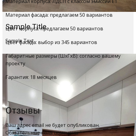
Материал корпуса: ЛДСП с классом эмиссии Е1
Материал фасада: предлагаем 50 вариантов
Sample Title
Цвет корпуса: предлагаем 50 вариантов
Sample Text
Цвет фасада: выбор из 345 вариантов
Габаритные размеры (ШхГхВ): согласно вашему
проекту
Гарантия: 18 месяцев
Отзывы
Ваш адрес email не будет опубликован.
Обязательные поля помечены
*