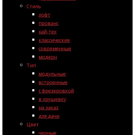
Стиль
лофт
прованс
хай-тек
классические
современные
модерн
Тип
модульные
встроенные
с фрезеровкой
в хрущевку
на заказ
для дачи
Цвет
черные