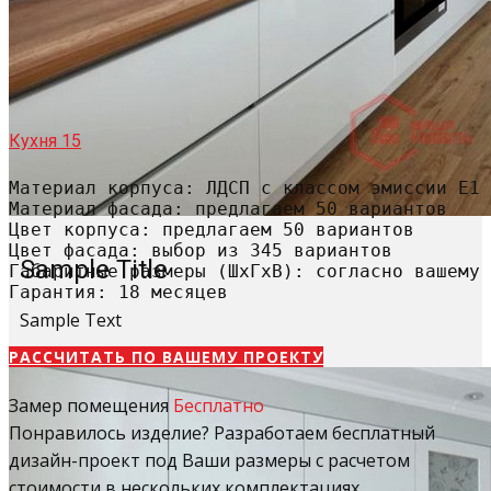
Кухня 15
Материал корпуса: ЛДСП с классом эмиссии Е1

Материал фасада: предлагаем 50 вариантов

Цвет корпуса: предлагаем 50 вариантов

Цвет фасада: выбор из 345 вариантов

Sample Title
Габаритные размеры (ШхГхВ): согласно вашему 
Гарантия: 18 месяцев
Sample Text
РАССЧИТАТЬ​ ПО ВАШЕМУ ПРОЕКТУ
Замер помещения
Бесплатно
Понравилось изделие? Разработаем бесплатный
дизайн-проект под Ваши размеры с расчетом
стоимости в нескольких комплектациях