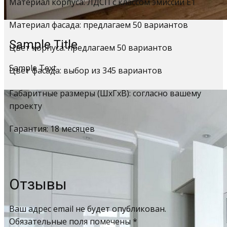
Материал корпуса: ЛДСП с классом эмиссии Е1
Материал фасада: предлагаем 50 вариантов
Sample Title
Цвет корпуса: предлагаем 50 вариантов
Sample Text
Цвет фасада: выбор из 345 вариантов
Габаритные размеры (ШхГхВ): согласно вашему
проекту
Гарантия: 18 месяцев
Отзывы
Ваш адрес email не будет опубликован.
Обязательные поля помечены
*