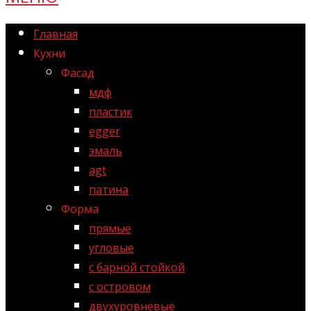
Главная
Кухни
Фасад
мдф
пластик
egger
эмаль
agt
патина
Форма
прямые
угловые
с барной стойкой
с островом
двухуровневые