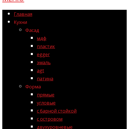
Главная
Кухни
Фасад
мдф
пластик
egger
эмаль
agt
патина
Форма
прямые
угловые
с барной стойкой
с островом
двухуровневые