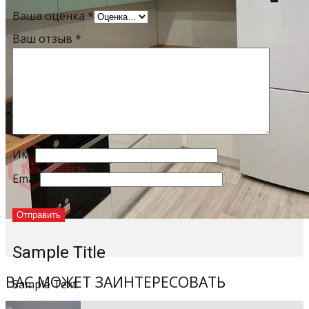
Ваша оценка
*
Ваш отзыв
*
Имя
Email
Sample Title
ВАС МОЖЕТ ЗАИНТЕРЕСОВАТЬ
Sample Text