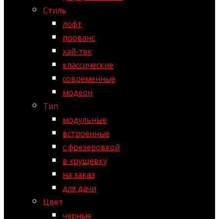
Стиль
лофт
прованс
хай-тек
классические
современные
модерн
Тип
модульные
встроенные
с фрезеровкой
в хрущевку
на заказ
для дачи
Цвет
черные