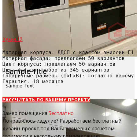
Кухня 12
Материал корпуса: ЛДСП с классом эмиссии Е1

Материал фасада: предлагаем 50 вариантов

Цвет корпуса: предлагаем 50 вариантов

Цвет фасада: выбор из 345 вариантов

Sample Title
Габаритные размеры (ШхГхВ): согласно вашему 
Гарантия: 18 месяцев
Sample Text
РАССЧИТАТЬ​ ПО ВАШЕМУ ПРОЕКТУ
Замер помещения
Бесплатно
Понравилось изделие? Разработаем бесплатный
дизайн-проект под Ваши размеры с расчетом
стоимости в нескольких комплектациях