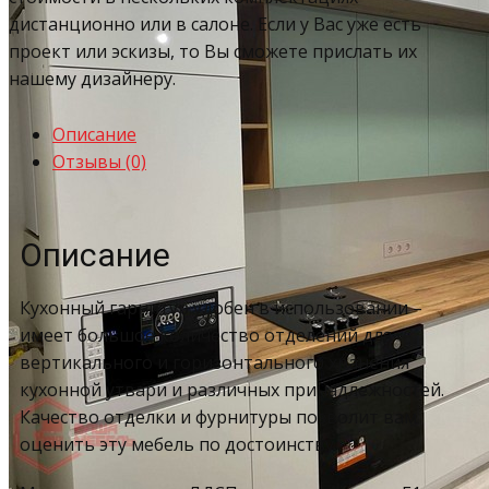
дистанционно или в салоне. Если у Вас уже есть
проект или эскизы, то Вы сможете прислать их
нашему дизайнеру.
Описание
Отзывы (0)
Описание
Кухонный гарнитур удобен в использовании –
имеет большое количество отделений для
вертикального и горизонтального хранения
кухонной утвари и различных принадлежностей.
Качество отделки и фурнитуры позволит вам
оценить эту мебель по достоинству.