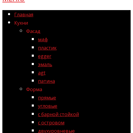
Главная
Кухни
Фасад
мдф
пластик
egger
эмаль
agt
патина
Форма
прямые
угловые
с барной стойкой
с островом
двухуровневые