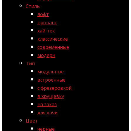
Стиль
лофт
прованс
хай-тек
классические
современные
модерн
Тип
модульные
встроенные
с фрезеровкой
в хрущевку
на заказ
для дачи
Цвет
черные