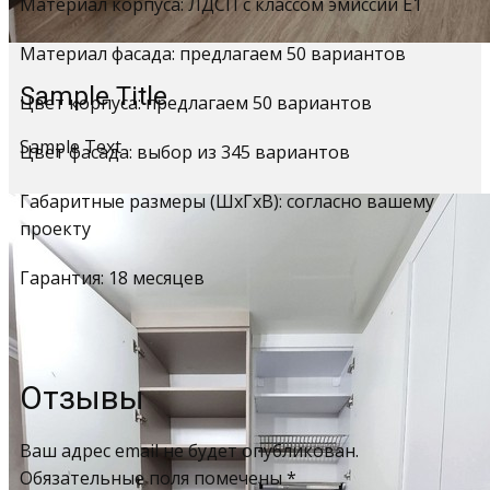
Материал корпуса: ЛДСП с классом эмиссии Е1
Материал фасада: предлагаем 50 вариантов
Sample Title
Цвет корпуса: предлагаем 50 вариантов
Sample Text
Цвет фасада: выбор из 345 вариантов
Габаритные размеры (ШхГхВ): согласно вашему
проекту
Гарантия: 18 месяцев
Отзывы
Ваш адрес email не будет опубликован.
Обязательные поля помечены
*