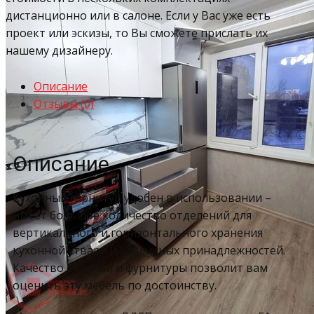
дистанционно или в салоне. Если у Вас уже есть
проект или эскизы, то Вы сможете прислать их
нашему дизайнеру.
Описание
Отзывы (0)
Описание
Кухонный гарнитур удобен в использовании –
имеет большое количество отделений для
вертикального и горизонтального хранения
кухонной утвари и различных принадлежностей.
Качество отделки и фурнитуры позволит вам
оценить эту мебель по достоинству.