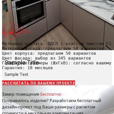
Кухня 16
Материал корпуса: ЛДСП с классом эмиссии Е1

Материал фасада: предлагаем 50 вариантов

Цвет корпуса: предлагаем 50 вариантов

Цвет фасада: выбор из 345 вариантов

Sample Title
Габаритные размеры (ШхГхВ): согласно вашему 
Гарантия: 18 месяцев
Sample Text
РАССЧИТАТЬ​ ПО ВАШЕМУ ПРОЕКТУ
Замер помещения
Бесплатно
Понравилось изделие? Разработаем бесплатный
дизайн-проект под Ваши размеры с расчетом
стоимости в нескольких комплектациях