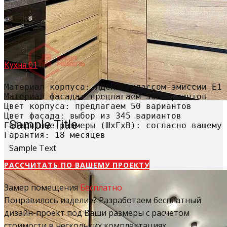
Кухня 01
Материал корпуса: ЛДСП с классом эмиссии Е1

Материал фасада: предлагаем 50 вариантов

Цвет корпуса: предлагаем 50 вариантов

Цвет фасада: выбор из 345 вариантов

Sample Title
Габаритные размеры (ШхГхВ): согласно вашему 
Гарантия: 18 месяцев
Sample Text
РАССЧИТАТЬ​ ПО ВАШЕМУ ПРОЕКТУ
Замер помещения
Бесплатно
Понравилось изделие? Разработаем бесплатный
дизайн-проект под Ваши размеры с расчетом
стоимости в нескольких комплектациях