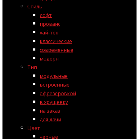
Стиль
лофт
прованс
хай-тек
классические
современные
модерн
Тип
модульные
встроенные
с фрезеровкой
в хрущевку
на заказ
для дачи
Цвет
черные