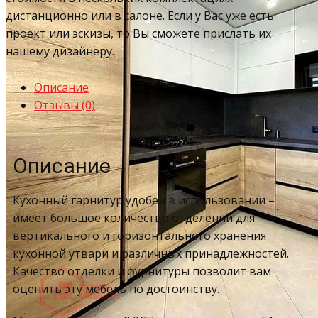
дистанционно или в салоне. Если у Вас уже есть
проект или эскизы, то Вы сможете прислать их
нашему дизайнеру.
Описание
Отзывы (0)
Описание
Кухонный гарнитур удобен в использовании –
имеет большое количество отделений для
вертикального и горизонтального хранения
кухонной утвари и различных принадлежностей.
Качество отделки и фурнитуры позволит вам
оценить эту мебель по достоинству.