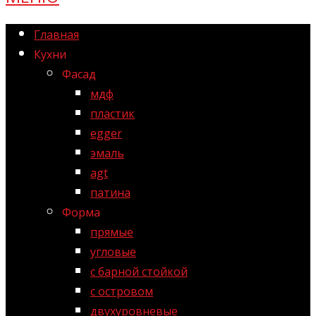
Главная
Кухни
Фасад
мдф
пластик
egger
эмаль
agt
патина
Форма
прямые
угловые
с барной стойкой
с островом
двухуровневые