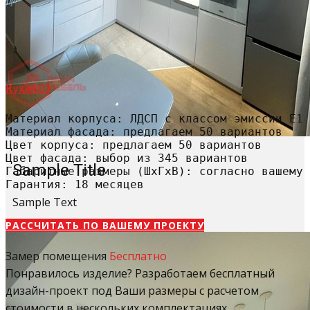
Кухня 03
Материал корпуса: ЛДСП с классом эмиссии Е1

Материал фасада: предлагаем 50 вариантов

Цвет корпуса: предлагаем 50 вариантов

Цвет фасада: выбор из 345 вариантов

Sample Title
Габаритные размеры (ШхГхВ): согласно вашему 
Гарантия: 18 месяцев
Sample Text
РАССЧИТАТЬ​ ПО ВАШЕМУ ПРОЕКТУ
Замер помещения
Бесплатно
Понравилось изделие? Разработаем бесплатный
дизайн-проект под Ваши размеры с расчетом
стоимости в нескольких комплектациях