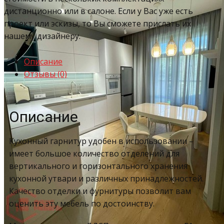
дистанционно или в салоне. Если у Вас уже есть
проект или эскизы, то Вы сможете прислать их
нашему дизайнеру.
Описание
Отзывы (0)
Описание
Кухонный гарнитур удобен в использовании –
имеет большое количество отделений для
вертикального и горизонтального хранения
кухонной утвари и различных принадлежностей.
Качество отделки и фурнитуры позволит вам
оценить эту мебель по достоинству.