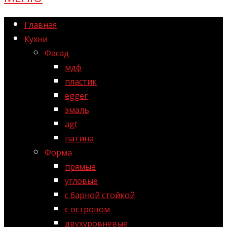
Главная
Кухни
Фасад
мдф
пластик
egger
эмаль
agt
патина
Форма
прямые
угловые
с барной стойкой
с островом
двухуровневые