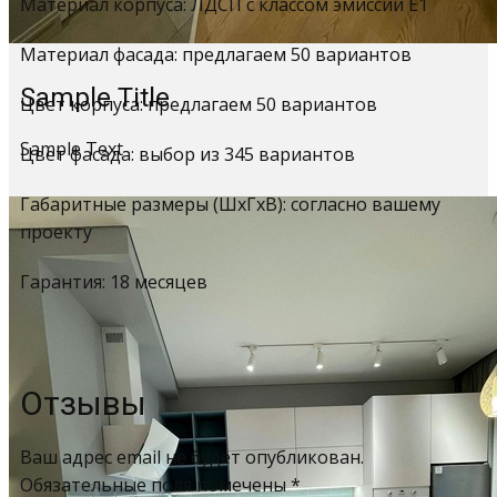
Материал корпуса: ЛДСП с классом эмиссии Е1
Материал фасада: предлагаем 50 вариантов
Sample Title
Цвет корпуса: предлагаем 50 вариантов
Sample Text
Цвет фасада: выбор из 345 вариантов
Габаритные размеры (ШхГхВ): согласно вашему
проекту
Гарантия: 18 месяцев
Отзывы
Ваш адрес email не будет опубликован.
Обязательные поля помечены
*