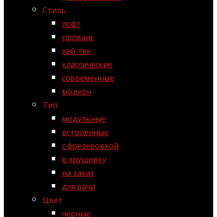
Стиль
лофт
прованс
хай-тек
классические
современные
модерн
Тип
модульные
встроенные
с фрезеровкой
в хрущевку
на заказ
для дачи
Цвет
черные