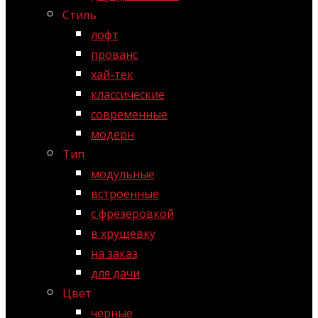
Стиль
лофт
прованс
хай-тек
классические
современные
модерн
Тип
модульные
встроенные
с фрезеровкой
в хрущевку
на заказ
для дачи
Цвет
черные