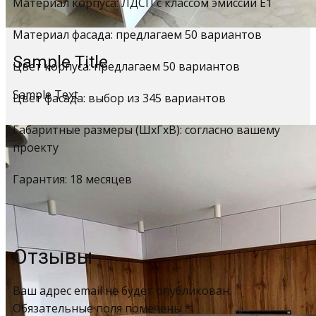
Материал корпуса: ЛДСП с классом эмиссии Е1
Материал фасада: предлагаем 50 вариантов
Sample Title
Цвет корпуса: предлагаем 50 вариантов
Sample Text
Цвет фасада: выбор из 345 вариантов
Габаритные размеры (ШхГхВ): согласно вашему
проекту
Гарантия: 18 месяцев
Отзывы
Ваш адрес email не будет опубликован.
Обязательные поля помечены
*