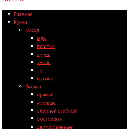
Главная
Кухни
Фасад
мдф
пластик
egger
эмаль
agt
патина
Форма
прямые
угловые
с барной стойкой
с островом
двухуровневые