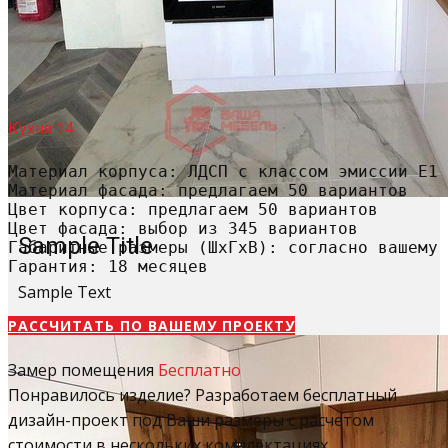
Кухня 14
Материал корпуса: ЛДСП с классом эмиссии Е1

Материал фасада: предлагаем 50 вариантов

Цвет корпуса: предлагаем 50 вариантов

Цвет фасада: выбор из 345 вариантов

Sample Title
Габаритные размеры (ШхГхВ): согласно вашему 
Гарантия: 18 месяцев
Sample Text
РАССЧИТАТЬ​ ПО ВАШЕМУ ПРОЕКТУ
Замер помещения
Бесплатно
Понравилось изделие? Разработаем бесплатный
дизайн-проект под Ваши размеры с расчетом
стоимости в нескольких комплектациях