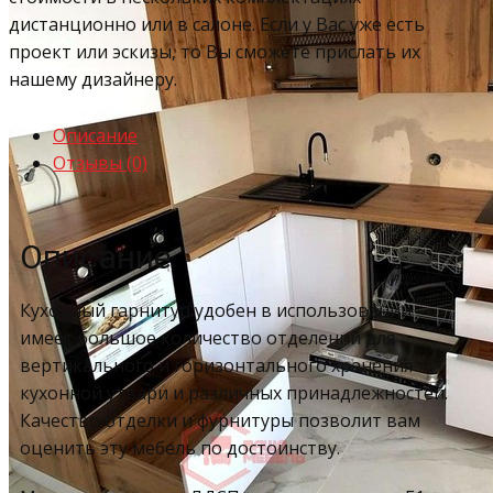
дистанционно или в салоне. Если у Вас уже есть
проект или эскизы, то Вы сможете прислать их
нашему дизайнеру.
Описание
Отзывы (0)
Описание
Кухонный гарнитур удобен в использовании –
имеет большое количество отделений для
вертикального и горизонтального хранения
кухонной утвари и различных принадлежностей.
Качество отделки и фурнитуры позволит вам
оценить эту мебель по достоинству.