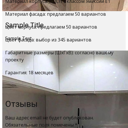
Материал корпуса: ЛДСП с классом эмиссии Е1
Материал фасада: предлагаем 50 вариантов
Sample Title
Цвет корпуса: предлагаем 50 вариантов
Sample Text
Цвет фасада: выбор из 345 вариантов
Габаритные размеры (ШхГхВ): согласно вашему
проекту
Гарантия: 18 месяцев
Отзывы
Ваш адрес email не будет опубликован.
Обязательные поля помечены
*