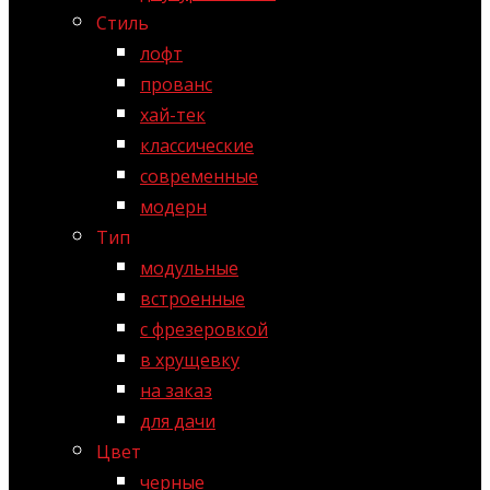
Стиль
лофт
прованс
хай-тек
классические
современные
модерн
Тип
модульные
встроенные
с фрезеровкой
в хрущевку
на заказ
для дачи
Цвет
черные