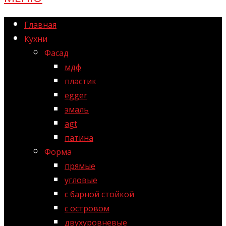
Главная
Кухни
Фасад
мдф
пластик
egger
эмаль
agt
патина
Форма
прямые
угловые
с барной стойкой
с островом
двухуровневые