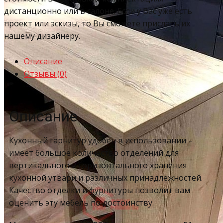
дистанционно или в салоне. Если у Вас уже есть
проект или эскизы, то Вы сможете прислать их
нашему дизайнеру.
Описание
Отзывы (0)
Описание
Кухонный гарнитур удобен в использовании –
имеет большое количество отделений для
вертикального и горизонтального хранения
кухонной утвари и различных принадлежностей.
Качество отделки и фурнитуры позволит вам
оценить эту мебель по достоинству.