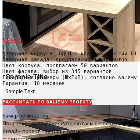
Кухня 01
Материал корпуса: ЛДСП с классом эмиссии Е1

Материал фасада: предлагаем 50 вариантов

Цвет корпуса: предлагаем 50 вариантов

Цвет фасада: выбор из 345 вариантов

Sample Title
Габаритные размеры (ШхГхВ): согласно вашему 
Гарантия: 18 месяцев
Sample Text
РАССЧИТАТЬ​ ПО ВАШЕМУ ПРОЕКТУ
Замер помещения
Бесплатно
Понравилось изделие? Разработаем бесплатный
дизайн-проект под Ваши размеры с расчетом
стоимости в нескольких комплектациях