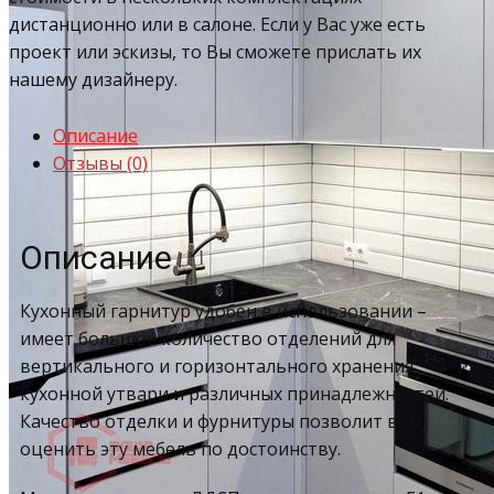
дистанционно или в салоне. Если у Вас уже есть
проект или эскизы, то Вы сможете прислать их
нашему дизайнеру.
Описание
Отзывы (0)
Описание
Кухонный гарнитур удобен в использовании –
имеет большое количество отделений для
вертикального и горизонтального хранения
кухонной утвари и различных принадлежностей.
Качество отделки и фурнитуры позволит вам
оценить эту мебель по достоинству.