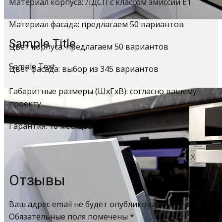
Материал корпуса: ЛДСП с классом эмиссии Е1
Материал фасада: предлагаем 50 вариантов
Sample Title
Цвет корпуса: предлагаем 50 вариантов
Sample Text
Цвет фасада: выбор из 345 вариантов
Габаритные размеры (ШхГхВ): согласно вашему
проекту
Гарантия: 18 месяцев
Отзывы
Ваш адрес email не будет опубликован.
Обязательные поля помечены
*