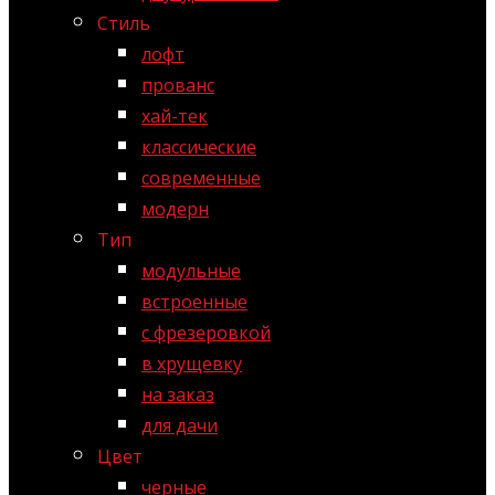
Стиль
лофт
прованс
хай-тек
классические
современные
модерн
Тип
модульные
встроенные
с фрезеровкой
в хрущевку
на заказ
для дачи
Цвет
черные