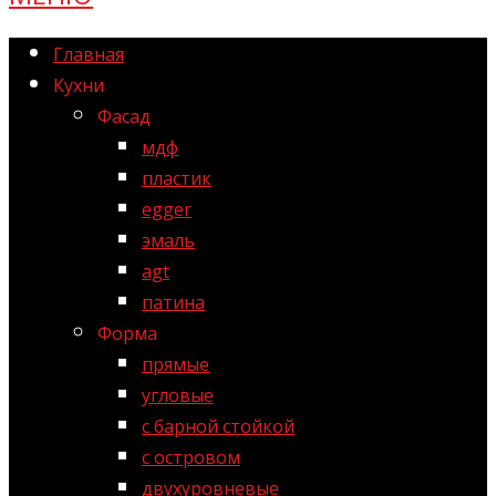
Главная
Кухни
Фасад
мдф
пластик
egger
эмаль
agt
патина
Форма
прямые
угловые
с барной стойкой
с островом
двухуровневые