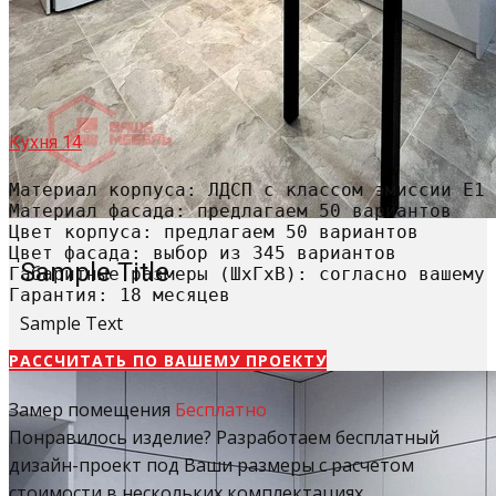
Кухня 14
Материал корпуса: ЛДСП с классом эмиссии Е1

Материал фасада: предлагаем 50 вариантов

Цвет корпуса: предлагаем 50 вариантов

Цвет фасада: выбор из 345 вариантов

Sample Title
Габаритные размеры (ШхГхВ): согласно вашему 
Гарантия: 18 месяцев
Sample Text
РАССЧИТАТЬ​ ПО ВАШЕМУ ПРОЕКТУ
Замер помещения
Бесплатно
Понравилось изделие? Разработаем бесплатный
дизайн-проект под Ваши размеры с расчетом
стоимости в нескольких комплектациях