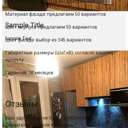
Материал корпуса: ЛДСП с классом эмиссии Е1
Материал фасада: предлагаем 50 вариантов
Sample Title
Цвет корпуса: предлагаем 50 вариантов
Sample Text
Цвет фасада: выбор из 345 вариантов
Габаритные размеры (ШхГхВ): согласно вашему
проекту
Гарантия: 18 месяцев
Отзывы
Ваш адрес email не будет опубликован.
Обязательные поля помечены
*