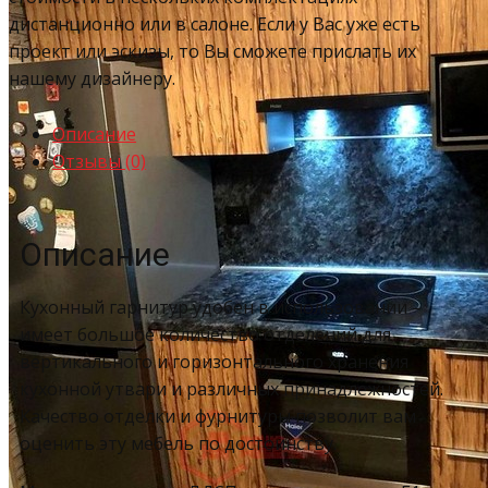
дистанционно или в салоне. Если у Вас уже есть
проект или эскизы, то Вы сможете прислать их
нашему дизайнеру.
Описание
Отзывы (0)
Описание
Кухонный гарнитур удобен в использовании –
имеет большое количество отделений для
вертикального и горизонтального хранения
кухонной утвари и различных принадлежностей.
Качество отделки и фурнитуры позволит вам
оценить эту мебель по достоинству.