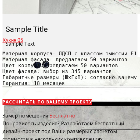
Sample Title
Кухня 05
Sample Text
Материал корпуса: ЛДСП с классом эмиссии Е1

Материал фасада: предлагаем 50 вариантов

Цвет корпуса: предлагаем 50 вариантов

Цвет фасада: выбор из 345 вариантов

Габаритные размеры (ШхГхВ): согласно вашему 
Гарантия: 18 месяцев
РАССЧИТАТЬ​ ПО ВАШЕМУ ПРОЕКТУ
Замер помещения
Бесплатно
Понравилось изделие? Разработаем бесплатный
дизайн-проект под Ваши размеры с расчетом
стоимости в нескольких комплектациях