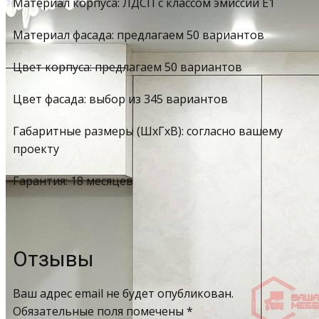
Материал корпуса: ЛДСП с классом эмиссии Е1
Материал фасада: предлагаем 50 вариантов
Цвет корпуса: предлагаем 50 вариантов
Цвет фасада: выбор из 345 вариантов
Габаритные размеры (ШхГхВ): согласно вашему
проекту
Гарантия: 18 месяцев
Отзывы
Ваш адрес email не будет опубликован.
Обязательные поля помечены
*