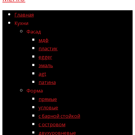
Главная
Кухни
Фасад
мдф
пластик
egger
эмаль
agt
патина
Форма
прямые
угловые
с барной стойкой
с островом
двухуровневые