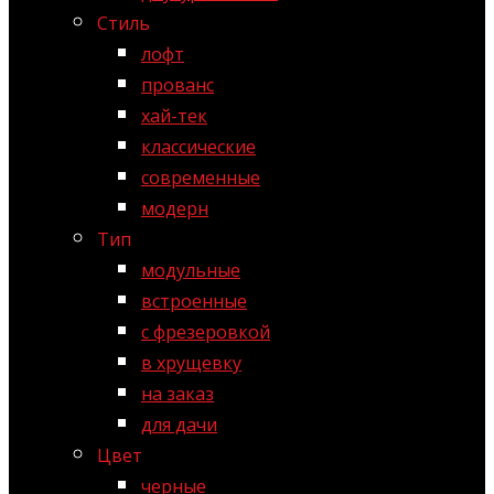
Стиль
лофт
прованс
хай-тек
классические
современные
модерн
Тип
модульные
встроенные
с фрезеровкой
в хрущевку
на заказ
для дачи
Цвет
черные