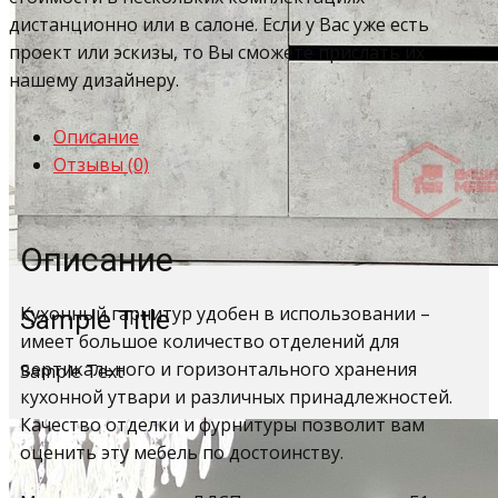
дистанционно или в салоне. Если у Вас уже есть
проект или эскизы, то Вы сможете прислать их
нашему дизайнеру.
Описание
Отзывы (0)
Описание
Кухонный гарнитур удобен в использовании –
Sample Title
имеет большое количество отделений для
вертикального и горизонтального хранения
Sample Text
кухонной утвари и различных принадлежностей.
Качество отделки и фурнитуры позволит вам
оценить эту мебель по достоинству.