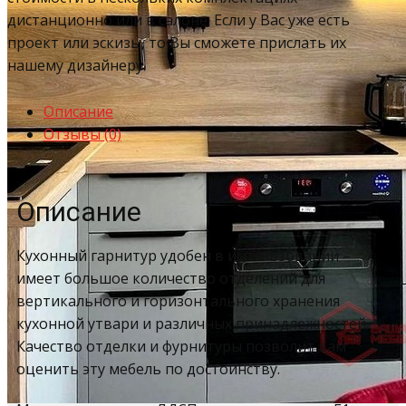
дистанционно или в салоне. Если у Вас уже есть
проект или эскизы, то Вы сможете прислать их
нашему дизайнеру.
Описание
Отзывы (0)
Описание
Кухонный гарнитур удобен в использовании –
имеет большое количество отделений для
вертикального и горизонтального хранения
кухонной утвари и различных принадлежностей.
Качество отделки и фурнитуры позволит вам
оценить эту мебель по достоинству.