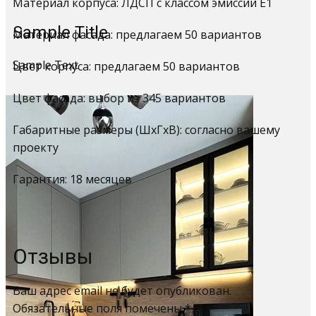
Материал корпуса: ЛДСП с классом эмиссии Е1
Sample Title
Материал фасада: предлагаем 50 вариантов
Sample Text
Цвет корпуса: предлагаем 50 вариантов
Цвет фасада: выбор из 345 вариантов
Габаритные размеры (ШхГхВ): согласно вашему
проекту
Гарантия: 18 месяцев
Отзывы
Ваш адрес email не будет опубликован.
Обязательные поля помечены
*