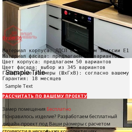
Кухня 06
Материал корпуса: ЛДСП с классом эмиссии Е1

Материал фасада: предлагаем 50 вариантов

Цвет корпуса: предлагаем 50 вариантов

Цвет фасада: выбор из 345 вариантов

Sample Title
Габаритные размеры (ШхГхВ): согласно вашему 
Гарантия: 18 месяцев
Sample Text
РАССЧИТАТЬ​ ПО ВАШЕМУ ПРОЕКТУ
Замер помещения
Бесплатно
Понравилось изделие? Разработаем бесплатный
дизайн-проект под Ваши размеры с расчетом
стоимости в нескольких комплектациях