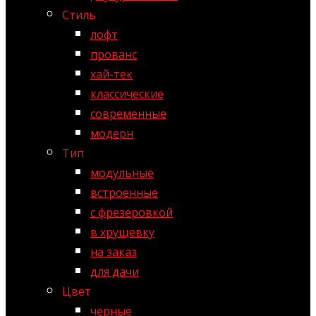
Стиль
лофт
прованс
хай-тек
классические
современные
модерн
Тип
модульные
встроенные
с фрезеровкой
в хрущевку
на заказ
для дачи
Цвет
черные