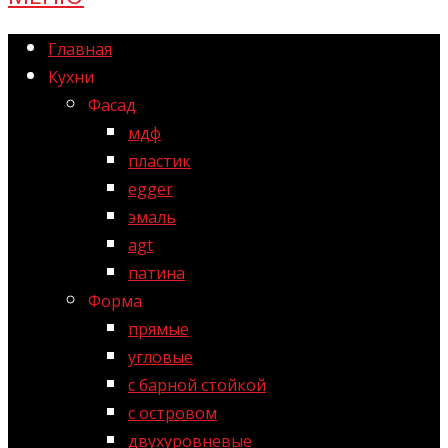
Главная
Кухни
Фасад
мдф
пластик
egger
эмаль
agt
патина
Форма
прямые
угловые
с барной стойкой
с островом
двухуровневые