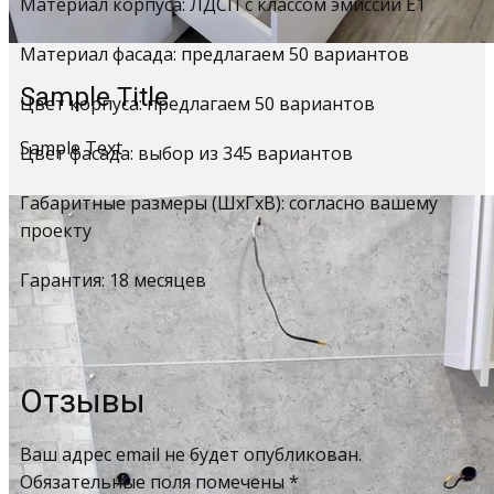
Материал корпуса: ЛДСП с классом эмиссии Е1
Материал фасада: предлагаем 50 вариантов
Sample Title
Цвет корпуса: предлагаем 50 вариантов
Sample Text
Цвет фасада: выбор из 345 вариантов
Габаритные размеры (ШхГхВ): согласно вашему
проекту
Гарантия: 18 месяцев
Отзывы
Ваш адрес email не будет опубликован.
Обязательные поля помечены
*