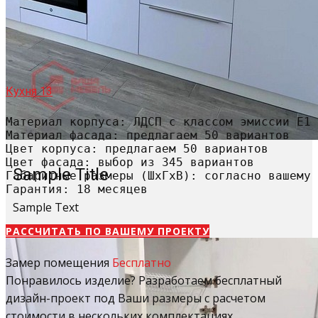
Кухня 13
Материал корпуса: ЛДСП с классом эмиссии Е1

Материал фасада: предлагаем 50 вариантов

Цвет корпуса: предлагаем 50 вариантов

Цвет фасада: выбор из 345 вариантов

Sample Title
Габаритные размеры (ШхГхВ): согласно вашему 
Гарантия: 18 месяцев
Sample Text
РАССЧИТАТЬ​ ПО ВАШЕМУ ПРОЕКТУ
Замер помещения
Бесплатно
Понравилось изделие? Разработаем бесплатный
дизайн-проект под Ваши размеры с расчетом
стоимости в нескольких комплектациях