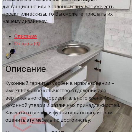
дистанционно или в салоне. Если у Вас уже есть
проект или эскизы, то Вы сможете прислать их
нашему дизайнеру.
Описание
Отзывы (0)
Описание
Кухонный гарнитур удобен в использовании –
имеет большое количество отделений для
вертикального и горизонтального хранения
кухонной утвари и различных принадлежностей.
Качество отделки и фурнитуры позволит вам
оценить эту мебель по достоинству.