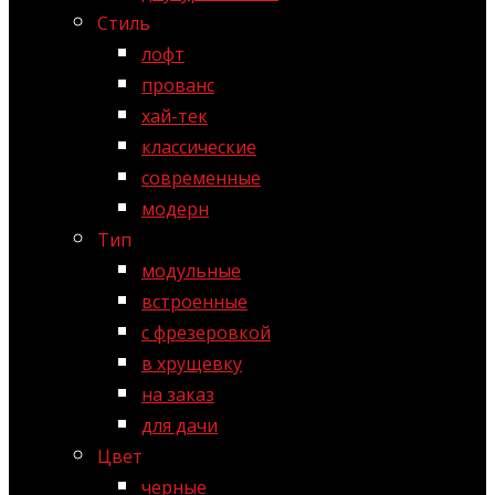
Стиль
лофт
прованс
хай-тек
классические
современные
модерн
Тип
модульные
встроенные
с фрезеровкой
в хрущевку
на заказ
для дачи
Цвет
черные