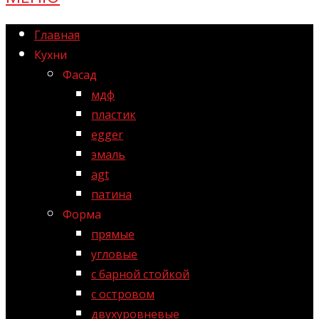
Главная
Кухни
Фасад
мдф
пластик
egger
эмаль
agt
патина
Форма
прямые
угловые
с барной стойкой
с островом
двухуровневые