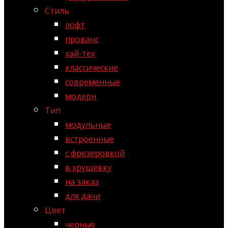
Стиль
лофт
прованс
хай-тек
классические
современные
модерн
Тип
модульные
встроенные
с фрезеровкой
в хрущевку
на заказ
для дачи
Цвет
черные