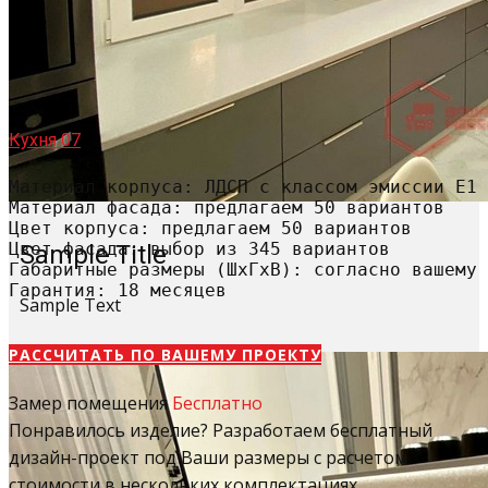
Кухня 07
Материал корпуса: ЛДСП с классом эмиссии Е1

Материал фасада: предлагаем 50 вариантов

Цвет корпуса: предлагаем 50 вариантов

Цвет фасада: выбор из 345 вариантов

Sample Title
Габаритные размеры (ШхГхВ): согласно вашему 
Гарантия: 18 месяцев
Sample Text
РАССЧИТАТЬ​ ПО ВАШЕМУ ПРОЕКТУ
Замер помещения
Бесплатно
Понравилось изделие? Разработаем бесплатный
дизайн-проект под Ваши размеры с расчетом
стоимости в нескольких комплектациях