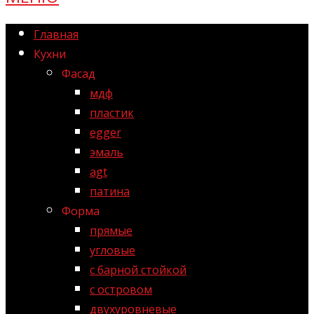
Главная
Кухни
Фасад
мдф
пластик
egger
эмаль
agt
патина
Форма
прямые
угловые
с барной стойкой
с островом
двухуровневые