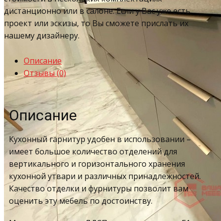
дистанционно или в салоне. Если у Вас уже есть
проект или эскизы, то Вы сможете прислать их
нашему дизайнеру.
Описание
Отзывы (0)
Описание
Кухонный гарнитур удобен в использовании –
имеет большое количество отделений для
вертикального и горизонтального хранения
кухонной утвари и различных принадлежностей.
Качество отделки и фурнитуры позволит вам
оценить эту мебель по достоинству.