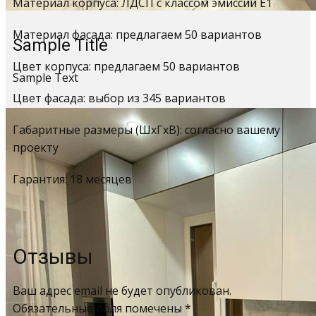
Материал корпуса: ЛДСП с классом эмиссии Е1
Материал фасада: предлагаем 50 вариантов
Sample Title
Цвет корпуса: предлагаем 50 вариантов
Sample Text
Цвет фасада: выбор из 345 вариантов
Габаритные размеры (ШхГхВ): согласно вашему
проекту
Гарантия: 18 месяцев
Отзывы
Ваш адрес email не будет опубликован.
Обязательные поля помечены
*