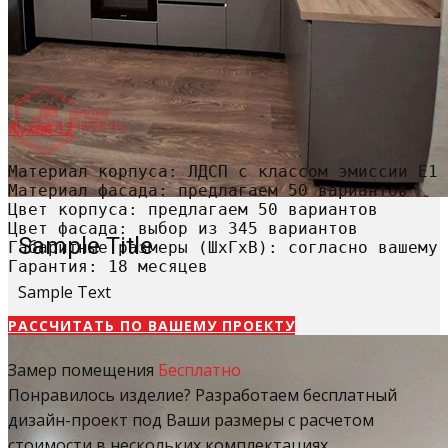
Кухня 12
Материал корпуса: ЛДСП с классом эмиссии Е1

Материал фасада: предлагаем 50 вариантов

Цвет корпуса: предлагаем 50 вариантов

Цвет фасада: выбор из 345 вариантов

Sample Title
Габаритные размеры (ШхГхВ): согласно вашему 
Гарантия: 18 месяцев
Sample Text
РАССЧИТАТЬ​ ПО ВАШЕМУ ПРОЕКТУ
Замер помещения
Бесплатно
Понравилось изделие? Разработаем бесплатный
дизайн-проект под Ваши размеры с расчетом
стоимости в нескольких комплектациях