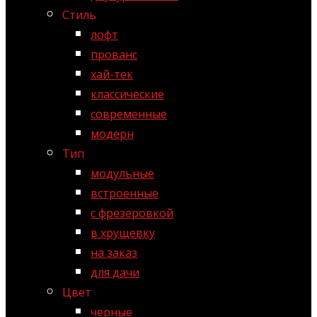
Стиль
лофт
прованс
хай-тек
классические
современные
модерн
Тип
модульные
встроенные
с фрезеровкой
в хрущевку
на заказ
для дачи
Цвет
черные