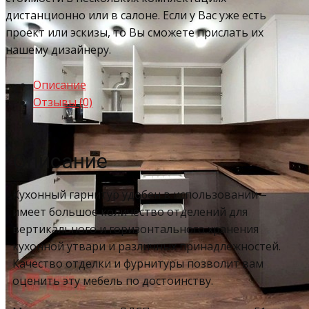
дистанционно или в салоне. Если у Вас уже есть
проект или эскизы, то Вы сможете прислать их
нашему дизайнеру.
Описание
Отзывы (0)
Описание
Кухонный гарнитур удобен в использовании –
имеет большое количество отделений для
вертикального и горизонтального хранения
кухонной утвари и различных принадлежностей.
Качество отделки и фурнитуры позволит вам
оценить эту мебель по достоинству.