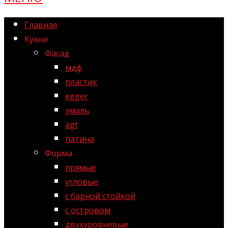
Главная
Кухни
Фасад
мдф
пластик
egger
эмаль
agt
патина
Форма
прямые
угловые
с барной стойкой
с островом
двухуровневые