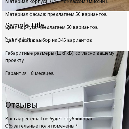
Материал корпуса: ЛДСП с классом эмиссии Е1
Материал фасада: предлагаем 50 вариантов
Sample Title
Цвет корпуса: предлагаем 50 вариантов
Sample Text
Цвет фасада: выбор из 345 вариантов
Габаритные размеры (ШхГхВ): согласно вашему
проекту
Гарантия: 18 месяцев
Отзывы
Ваш адрес email не будет опубликован.
Обязательные поля помечены
*