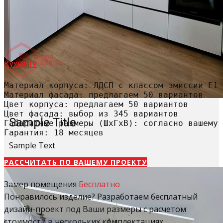
Кухня 19
Материал корпуса: ЛДСП с классом эмиссии Е1

Материал фасада: предлагаем 50 вариантов

Цвет корпуса: предлагаем 50 вариантов

Цвет фасада: выбор из 345 вариантов

Sample Title
Габаритные размеры (ШхГхВ): согласно вашему 
Гарантия: 18 месяцев
Sample Text
РАССЧИТАТЬ​ ПО ВАШЕМУ ПРОЕКТУ
Замер помещения
Бесплатно
Понравилось изделие? Разработаем бесплатный
дизайн-проект под Ваши размеры с расчетом
стоимости в нескольких комплектациях