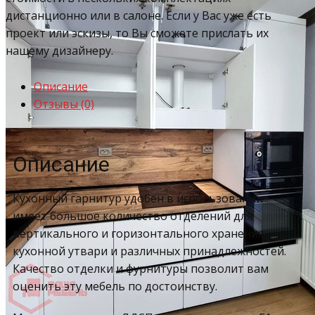
дистанционно или в салоне. Если у Вас уже есть
проект или эскизы, то Вы сможете прислать их
нашему дизайнеру.
Описание
Отзывы (0)
Описание
Кухонный гарнитур удобен в использовании –
имеет большое количество отделений для
вертикального и горизонтального хранения
кухонной утвари и различных принадлежностей.
Качество отделки и фурнитуры позволит вам
оценить эту мебель по достоинству.