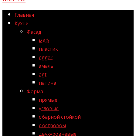
Главная
Кухни
Фасад
мдф
пластик
egger
эмаль
agt
патина
Форма
прямые
угловые
с барной стойкой
с островом
двухуровневые