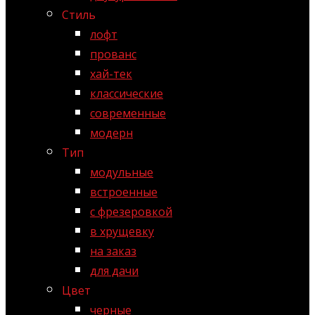
Стиль
лофт
прованс
хай-тек
классические
современные
модерн
Тип
модульные
встроенные
с фрезеровкой
в хрущевку
на заказ
для дачи
Цвет
черные