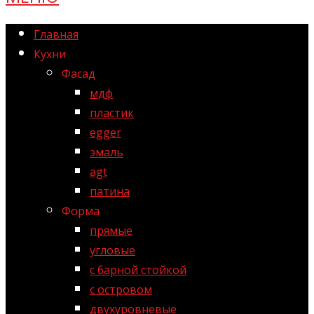
Главная
Кухни
Фасад
мдф
пластик
egger
эмаль
agt
патина
Форма
прямые
угловые
с барной стойкой
с островом
двухуровневые