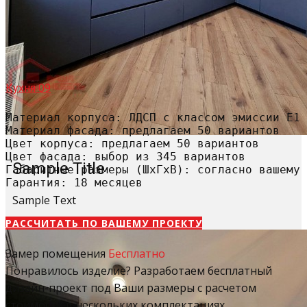
Кухня 09
Материал корпуса: ЛДСП с классом эмиссии Е1

Материал фасада: предлагаем 50 вариантов

Цвет корпуса: предлагаем 50 вариантов

Цвет фасада: выбор из 345 вариантов

Sample Title
Габаритные размеры (ШхГхВ): согласно вашему 
Гарантия: 18 месяцев
Sample Text
РАССЧИТАТЬ​ ПО ВАШЕМУ ПРОЕКТУ
Замер помещения
Бесплатно
Понравилось изделие? Разработаем бесплатный
дизайн-проект под Ваши размеры с расчетом
стоимости в нескольких комплектациях