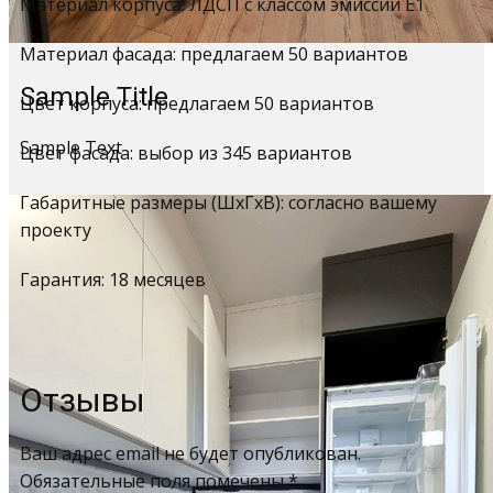
Материал корпуса: ЛДСП с классом эмиссии Е1
Материал фасада: предлагаем 50 вариантов
Sample Title
Цвет корпуса: предлагаем 50 вариантов
Sample Text
Цвет фасада: выбор из 345 вариантов
Габаритные размеры (ШхГхВ): согласно вашему
проекту
Гарантия: 18 месяцев
Отзывы
Ваш адрес email не будет опубликован.
Обязательные поля помечены
*