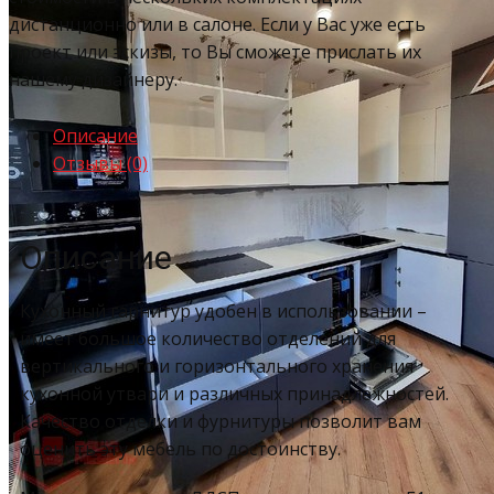
дистанционно или в салоне. Если у Вас уже есть
проект или эскизы, то Вы сможете прислать их
нашему дизайнеру.
Описание
Отзывы (0)
Описание
Кухонный гарнитур удобен в использовании –
имеет большое количество отделений для
вертикального и горизонтального хранения
кухонной утвари и различных принадлежностей.
Качество отделки и фурнитуры позволит вам
оценить эту мебель по достоинству.