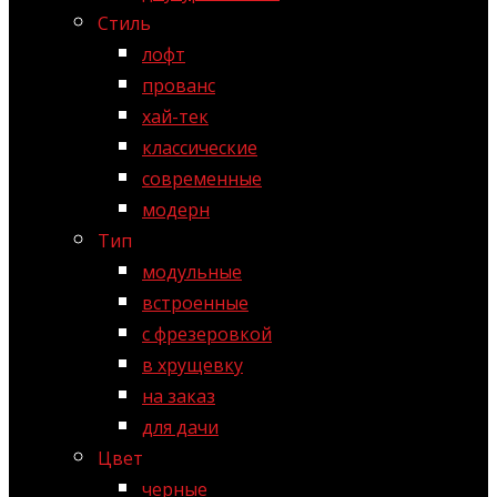
Стиль
лофт
прованс
хай-тек
классические
современные
модерн
Тип
модульные
встроенные
с фрезеровкой
в хрущевку
на заказ
для дачи
Цвет
черные