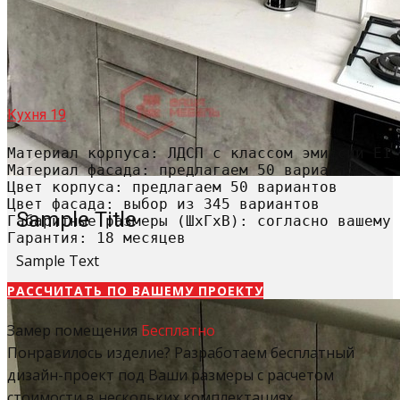
Кухня 19
Материал корпуса: ЛДСП с классом эмиссии Е1

Материал фасада: предлагаем 50 вариантов

Цвет корпуса: предлагаем 50 вариантов

Цвет фасада: выбор из 345 вариантов

Sample Title
Габаритные размеры (ШхГхВ): согласно вашему 
Гарантия: 18 месяцев
Sample Text
РАССЧИТАТЬ​ ПО ВАШЕМУ ПРОЕКТУ
Замер помещения
Бесплатно
Понравилось изделие? Разработаем бесплатный
дизайн-проект под Ваши размеры с расчетом
стоимости в нескольких комплектациях