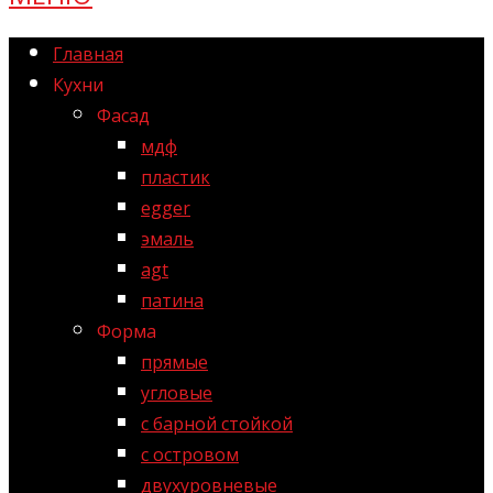
Главная
Кухни
Фасад
мдф
пластик
egger
эмаль
agt
патина
Форма
прямые
угловые
с барной стойкой
с островом
двухуровневые