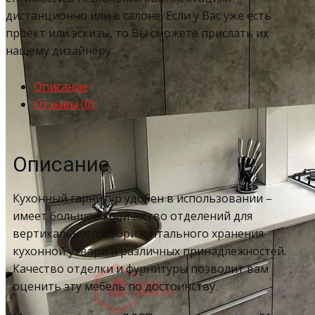
дистанционно или в салоне. Если у Вас уже есть
проект или эскизы, то Вы сможете прислать их
нашему дизайнеру.
Описание
Отзывы (0)
Описание
Кухонный гарнитур удобен в использовании –
имеет большое количество отделений для
вертикального и горизонтального хранения
кухонной утвари и различных принадлежностей.
Качество отделки и фурнитуры позволит вам
оценить эту мебель по достоинству.