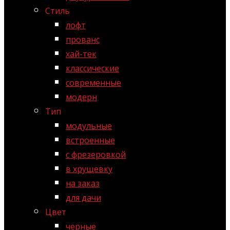
Стиль
лофт
прованс
хай-тек
классические
современные
модерн
Тип
модульные
встроенные
с фрезеровкой
в хрущевку
на заказ
для дачи
Цвет
черные