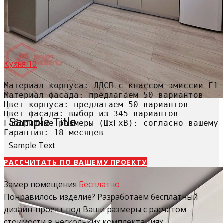
Кухня 10
Материал корпуса: ЛДСП с классом эмиссии Е1

Материал фасада: предлагаем 50 вариантов

Цвет корпуса: предлагаем 50 вариантов

Цвет фасада: выбор из 345 вариантов

Sample Title
Габаритные размеры (ШхГхВ): согласно вашему 
Гарантия: 18 месяцев
Sample Text
РАССЧИТАТЬ​ ПО ВАШЕМУ ПРОЕКТУ
Замер помещения
Бесплатно
Понравилось изделие? Разработаем бесплатный
дизайн-проект под Ваши размеры с расчетом
стоимости в нескольких комплектациях