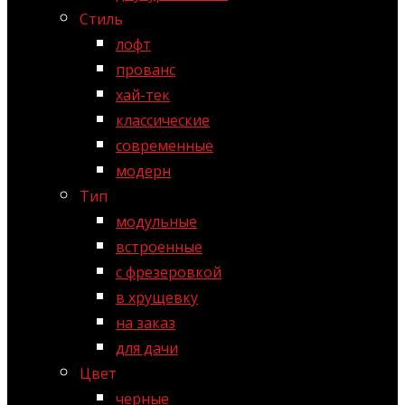
Стиль
лофт
прованс
хай-тек
классические
современные
модерн
Тип
модульные
встроенные
с фрезеровкой
в хрущевку
на заказ
для дачи
Цвет
черные