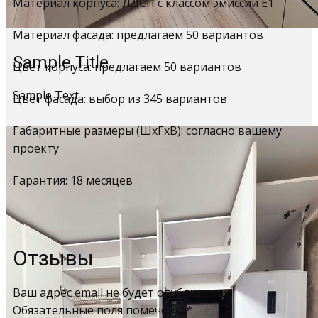
Материал корпуса: ЛДСП с классом эмиссии Е1
Материал фасада: предлагаем 50 вариантов
Sample Title
Цвет корпуса: предлагаем 50 вариантов
Sample Text
Цвет фасада: выбор из 345 вариантов
Габаритные размеры (ШхГхВ): согласно вашему
проекту
Гарантия: 18 месяцев
Отзывы
Ваш адрес email не будет опубликован.
Обязательные поля помечены
*