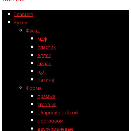
Главная
Кухни
Фасад
мдф
пластик
egger
эмаль
agt
патина
Форма
прямые
угловые
с барной стойкой
с островом
двухуровневые