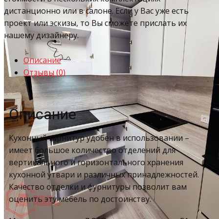
дистанционно или в салоне. Если у Вас уже есть
проект или эскизы, то Вы сможете прислать их
нашему дизайнеру.
Описание
Отзывы (0)
Описание
Кухонный гарнитур удобен в использовании –
имеет большое количество отделений для
вертикального и горизонтального хранения
кухонной утвари и различных принадлежностей.
Качество отделки и фурнитуры позволит вам
оценить эту мебель по достоинству.