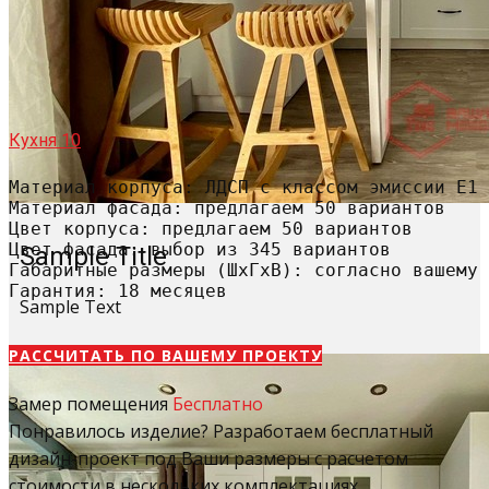
Кухня 10
Материал корпуса: ЛДСП с классом эмиссии Е1

Материал фасада: предлагаем 50 вариантов

Цвет корпуса: предлагаем 50 вариантов

Цвет фасада: выбор из 345 вариантов

Sample Title
Габаритные размеры (ШхГхВ): согласно вашему 
Гарантия: 18 месяцев
Sample Text
РАССЧИТАТЬ​ ПО ВАШЕМУ ПРОЕКТУ
Замер помещения
Бесплатно
Понравилось изделие? Разработаем бесплатный
дизайн-проект под Ваши размеры с расчетом
стоимости в нескольких комплектациях