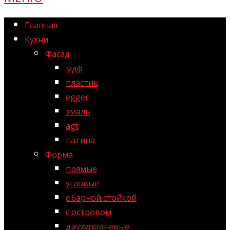
Главная
Кухни
Фасад
мдф
пластик
egger
эмаль
agt
патина
Форма
прямые
угловые
с барной стойкой
с островом
двухуровневые