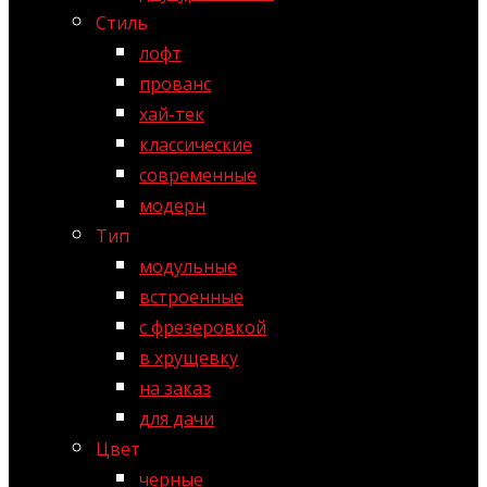
Стиль
лофт
прованс
хай-тек
классические
современные
модерн
Тип
модульные
встроенные
с фрезеровкой
в хрущевку
на заказ
для дачи
Цвет
черные