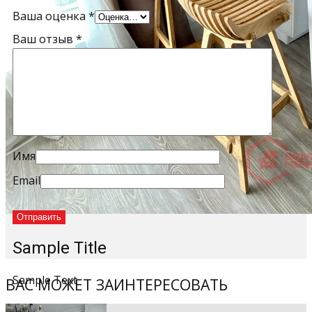
Ваша оценка
*
Ваш отзыв
*
Имя
Email
Sample Title
Sample Text
ВАС МОЖЕТ ЗАИНТЕРЕСОВАТЬ