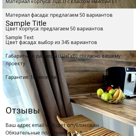
Материал корпуса: ЛДСП с классом эмиссии Е1
Материал фасада: предлагаем 50 вариантов
Sample Title
Цвет корпуса: предлагаем 50 вариантов
Sample Text
Цвет фасада: выбор из 345 вариантов
Габаритные размеры (ШхГхВ): согласно вашему
проекту
Гарантия: 18 месяцев
Отзывы
Ваш адрес email не будет опубликован.
Обязательные поля помечены
*