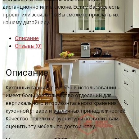
дистанционно или в салоне. Если у Вас уже есть
проект или эскизы, то Вы сможете прислать их
нашему дизайнеру.
Описание
Отзывы (0)
Описание
Кухонный гарнитур удобен в использовании –
имеет большое количество отделений для
вертикального и горизонтального хранения
кухонной утвари и различных принадлежностей.
Качество отделки и фурнитуры позволит вам
оценить эту мебель по достоинству.