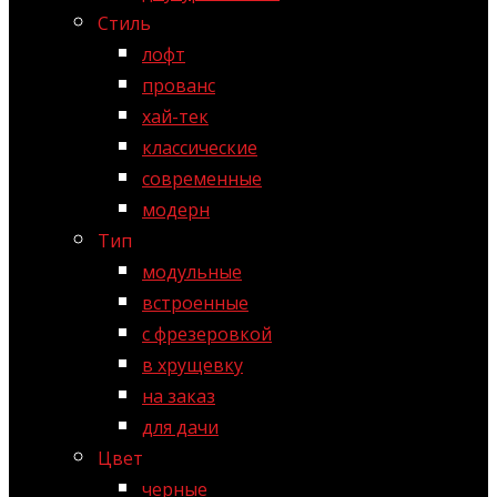
Стиль
лофт
прованс
хай-тек
классические
современные
модерн
Тип
модульные
встроенные
с фрезеровкой
в хрущевку
на заказ
для дачи
Цвет
черные