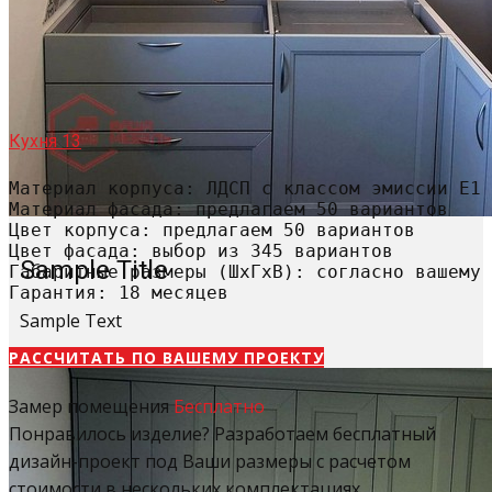
Кухня 13
Материал корпуса: ЛДСП с классом эмиссии Е1

Материал фасада: предлагаем 50 вариантов

Цвет корпуса: предлагаем 50 вариантов

Цвет фасада: выбор из 345 вариантов

Sample Title
Габаритные размеры (ШхГхВ): согласно вашему 
Гарантия: 18 месяцев
Sample Text
РАССЧИТАТЬ​ ПО ВАШЕМУ ПРОЕКТУ
Замер помещения
Бесплатно
Понравилось изделие? Разработаем бесплатный
дизайн-проект под Ваши размеры с расчетом
стоимости в нескольких комплектациях