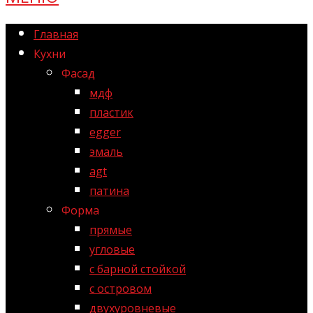
Главная
Кухни
Фасад
мдф
пластик
egger
эмаль
agt
патина
Форма
прямые
угловые
с барной стойкой
с островом
двухуровневые