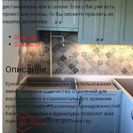
дистанционно или в салоне. Если у Вас уже есть
проект или эскизы, то Вы сможете прислать их
нашему дизайнеру.
Описание
Отзывы (0)
Описание
Кухонный гарнитур удобен в использовании –
имеет большое количество отделений для
вертикального и горизонтального хранения
кухонной утвари и различных принадлежностей.
Качество отделки и фурнитуры позволит вам
оценить эту мебель по достоинству.