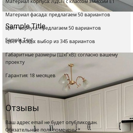
Материал корпуса: ЛДСП с классом эмиссии Е1
Материал фасада: предлагаем 50 вариантов
Sample Title
Цвет корпуса: предлагаем 50 вариантов
Sample Text
Цвет фасада: выбор из 345 вариантов
Габаритные размеры (ШхГхВ): согласно вашему
проекту
Гарантия: 18 месяцев
Отзывы
Ваш адрес email не будет опубликован.
Обязательные поля помечены
*