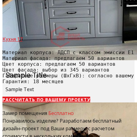
Кухня 17
Материал корпуса: ЛДСП с классом эмиссии Е1

Материал фасада: предлагаем 50 вариантов

Цвет корпуса: предлагаем 50 вариантов

Цвет фасада: выбор из 345 вариантов

Sample Title
Габаритные размеры (ШхГхВ): согласно вашему 
Гарантия: 18 месяцев
Sample Text
РАССЧИТАТЬ​ ПО ВАШЕМУ ПРОЕКТУ
Замер помещения
Бесплатно
Понравилось изделие? Разработаем бесплатный
дизайн-проект под Ваши размеры с расчетом
стоимости в нескольких комплектациях