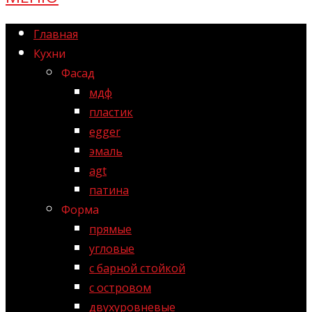
Главная
Кухни
Фасад
мдф
пластик
egger
эмаль
agt
патина
Форма
прямые
угловые
с барной стойкой
с островом
двухуровневые