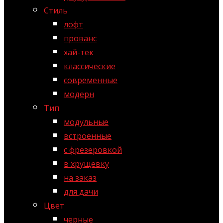
Стиль
лофт
прованс
хай-тек
классические
современные
модерн
Тип
модульные
встроенные
с фрезеровкой
в хрущевку
на заказ
для дачи
Цвет
черные