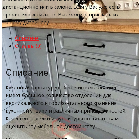
дистанционно или в салоне. Если у Вас уже есть
проект или эскизы, то Вы сможете прислать их
нашему дизайнеру.
Описание
Отзывы (0)
Описание
Кухонный гарнитур удобен в использовании –
имеет большое количество отделений для
вертикального и горизонтального хранения
кухонной утвари и различных принадлежностей.
Качество отделки и фурнитуры позволит вам
оценить эту мебель по достоинству.