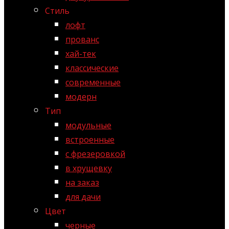
Стиль
лофт
прованс
хай-тек
классические
современные
модерн
Тип
модульные
встроенные
с фрезеровкой
в хрущевку
на заказ
для дачи
Цвет
черные