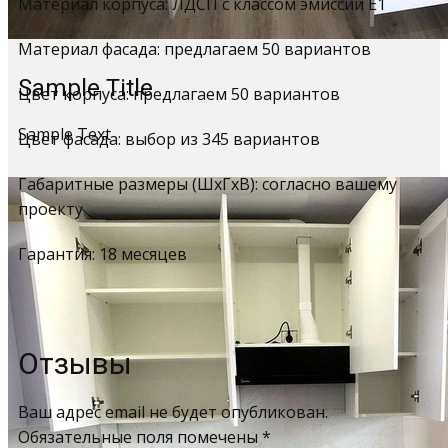
Материал корпуса: ЛДСП с классом эмиссии Е1
Материал фасада: предлагаем 50 вариантов
Sample Title
Цвет корпуса: предлагаем 50 вариантов
Sample Text
Цвет фасада: выбор из 345 вариантов
Габаритные размеры (ШхГхВ): согласно вашему
проекту
Гарантия: 18 месяцев
Отзывы
Ваш адрес email не будет опубликован.
Обязательные поля помечены
*