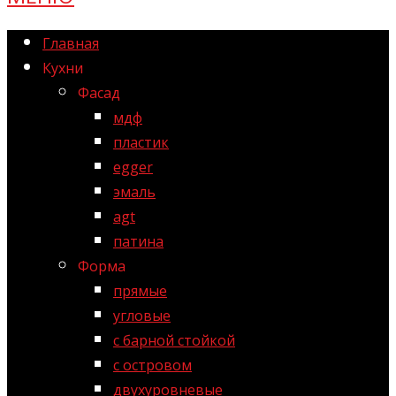
Главная
Кухни
Фасад
мдф
пластик
egger
эмаль
agt
патина
Форма
прямые
угловые
с барной стойкой
с островом
двухуровневые