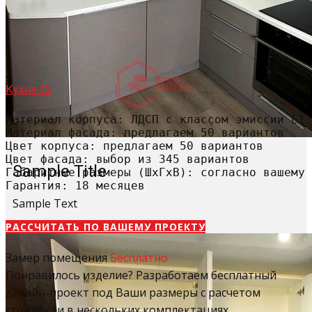
Кухня 13
Материал корпуса: ЛДСП с классом эмиссии Е1

Материал фасада: предлагаем 50 вариантов

Цвет корпуса: предлагаем 50 вариантов

Цвет фасада: выбор из 345 вариантов

Sample Title
Габаритные размеры (ШхГхВ): согласно вашему 
Гарантия: 18 месяцев
Sample Text
РАССЧИТАТЬ​ ПО ВАШЕМУ ПРОЕКТУ
Замер помещения
Бесплатно
Понравилось изделие? Разработаем бесплатный
дизайн-проект под Ваши размеры с расчетом
стоимости в нескольких комплектациях