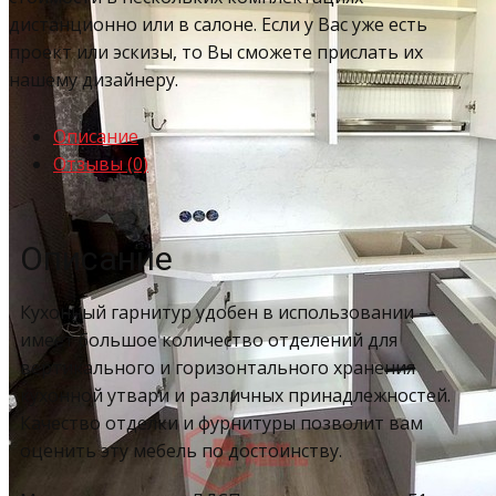
дистанционно или в салоне. Если у Вас уже есть
проект или эскизы, то Вы сможете прислать их
нашему дизайнеру.
Описание
Отзывы (0)
Описание
Кухонный гарнитур удобен в использовании –
имеет большое количество отделений для
вертикального и горизонтального хранения
кухонной утвари и различных принадлежностей.
Качество отделки и фурнитуры позволит вам
оценить эту мебель по достоинству.