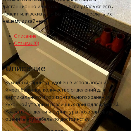
дистанционно или в салоне. Если у Вас уже есть
проект или эскизы, то Вы сможете прислать их
нашему дизайнеру.
Описание
Отзывы (0)
Описание
Кухонный гарнитур удобен в использовании –
имеет большое количество отделений для
вертикального и горизонтального хранения
кухонной утвари и различных принадлежностей.
Качество отделки и фурнитуры позволит вам
оценить эту мебель по достоинству.