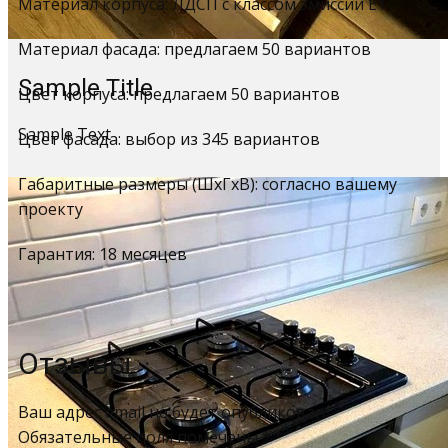
Материал корпуса: ЛДСП с классом эмиссии Е1
Материал фасада: предлагаем 50 вариантов
Sample Title
Цвет корпуса: предлагаем 50 вариантов
Sample Text
Цвет фасада: выбор из 345 вариантов
Габаритные размеры (ШхГхВ): согласно вашему
проекту
Гарантия: 18 месяцев
Отзывы
Ваш адрес email не будет опубликован.
Обязательные поля помечены
*