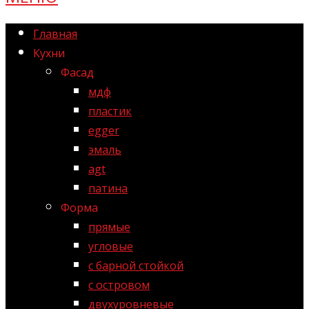
Главная
Кухни
Фасад
мдф
пластик
egger
эмаль
agt
патина
Форма
прямые
угловые
с барной стойкой
с островом
двухуровневые