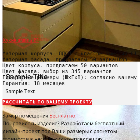
Кухня эмаль 21
Материал корпуса: ЛДСП с классом эмиссии Е1

Материал фасада: предлагаем 50 вариантов

Цвет корпуса: предлагаем 50 вариантов

Цвет фасада: выбор из 345 вариантов

Sample Title
Габаритные размеры (ШхГхВ): согласно вашему 
Гарантия: 18 месяцев
Sample Text
РАССЧИТАТЬ​ ПО ВАШЕМУ ПРОЕКТУ
Замер помещения
Бесплатно
Понравилось изделие? Разработаем бесплатный
дизайн-проект под Ваши размеры с расчетом
стоимости в нескольких комплектациях