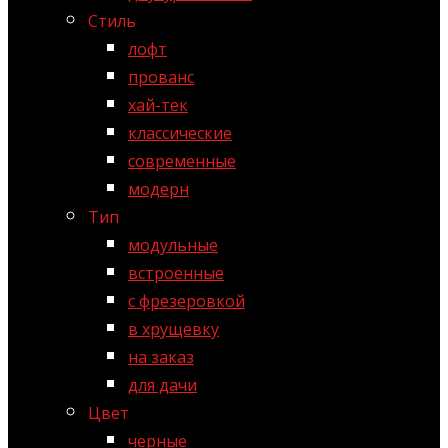
Стиль
лофт
прованс
хай-тек
классические
современные
модерн
Тип
модульные
встроенные
с фрезеровкой
в хрущевку
на заказ
для дачи
Цвет
черные