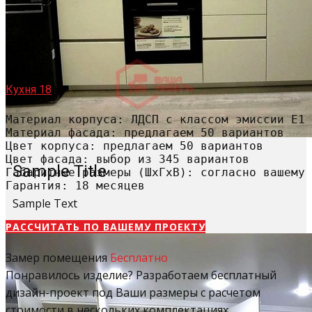
Кухня 18
Материал корпуса: ЛДСП с классом эмиссии Е1

Материал фасада: предлагаем 50 вариантов

Цвет корпуса: предлагаем 50 вариантов

Цвет фасада: выбор из 345 вариантов

Sample Title
Габаритные размеры (ШхГхВ): согласно вашему 
Гарантия: 18 месяцев
Sample Text
РАССЧИТАТЬ​ ПО ВАШЕМУ ПРОЕКТУ
Замер помещения
Бесплатно
Понравилось изделие? Разработаем бесплатный
дизайн-проект под Ваши размеры с расчетом
стоимости в нескольких комплектациях