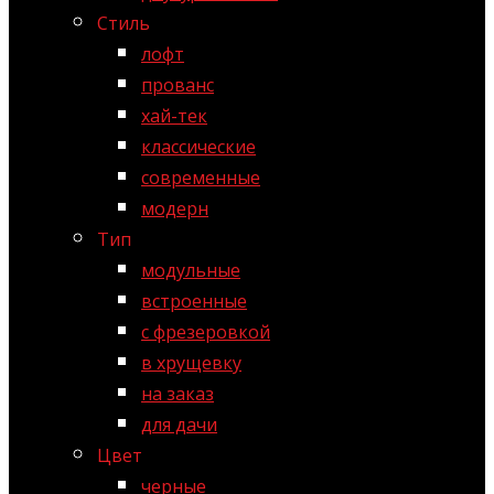
Стиль
лофт
прованс
хай-тек
классические
современные
модерн
Тип
модульные
встроенные
с фрезеровкой
в хрущевку
на заказ
для дачи
Цвет
черные