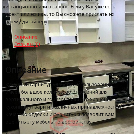
дистанционно или в салоне. Если у Вас уже есть
проект или эскизы, то Вы сможете прислать их
нашему дизайнеру.
Описание
Отзывы (0)
Описание
Кухонный гарнитур удобен в использовании –
имеет большое количество отделений для
вертикального и горизонтального хранения
кухонной утвари и различных принадлежностей.
Качество отделки и фурнитуры позволит вам
оценить эту мебель по достоинству.