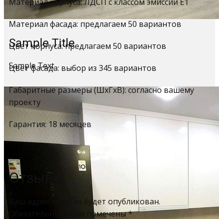
Материал корпуса: ЛДСП с классом эмиссии Е1
Материал фасада: предлагаем 50 вариантов
Sample Title
Цвет корпуса: предлагаем 50 вариантов
Sample Text
Цвет фасада: выбор из 345 вариантов
Габаритные размеры (ШхГхВ): согласно вашему
проекту
Гарантия: 18 месяцев
Отзывы
Ваш адрес email не будет опубликован.
Обязательные поля помечены
*