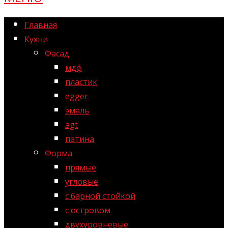
Главная
Кухни
Фасад
мдф
пластик
egger
эмаль
agt
патина
Форма
прямые
угловые
с барной стойкой
с островом
двухуровневые