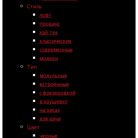
Стиль
лофт
прованс
хай-тек
классические
современные
модерн
Тип
модульные
встроенные
с фрезеровкой
в хрущевку
на заказ
для дачи
Цвет
черные