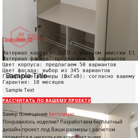
Прихожая 02
Материал корпуса: ЛДСП с классом эмиссии Е1

Материал фасада: предлагаем 50 вариантов

Цвет корпуса: предлагаем 50 вариантов

Цвет фасада: выбор из 345 вариантов

Sample Title
Габаритные размеры (ШхГхВ): согласно вашему 
Гарантия: 18 месяцев
Sample Text
РАССЧИТАТЬ​ ПО ВАШЕМУ ПРОЕКТУ
Замер помещения
Бесплатно
Понравилось изделие? Разработаем бесплатный
дизайн-проект под Ваши размеры с расчетом
стоимости в нескольких комплектациях