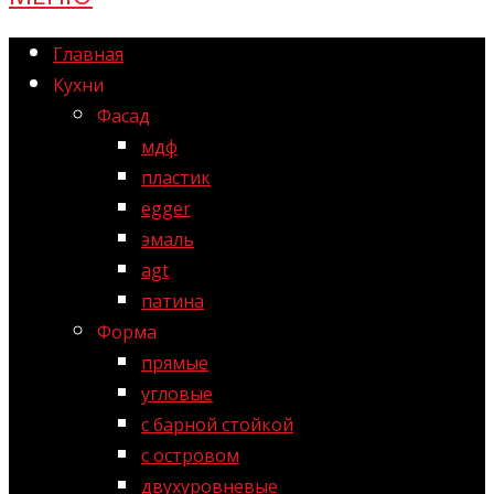
Главная
Кухни
Фасад
мдф
пластик
egger
эмаль
agt
патина
Форма
прямые
угловые
с барной стойкой
с островом
двухуровневые