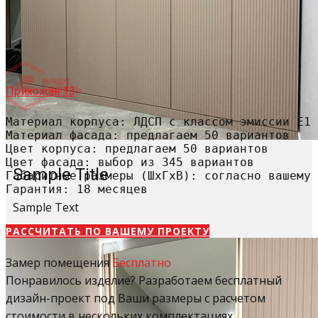
Прихожая 13
Материал корпуса: ЛДСП с классом эмиссии Е1

Материал фасада: предлагаем 50 вариантов

Цвет корпуса: предлагаем 50 вариантов

Цвет фасада: выбор из 345 вариантов

Sample Title
Габаритные размеры (ШхГхВ): согласно вашему 
Гарантия: 18 месяцев
Sample Text
РАССЧИТАТЬ​ ПО ВАШЕМУ ПРОЕКТУ
Замер помещения
Бесплатно
Понравилось изделие? Разработаем бесплатный
дизайн-проект под Ваши размеры с расчетом
стоимости в нескольких комплектациях