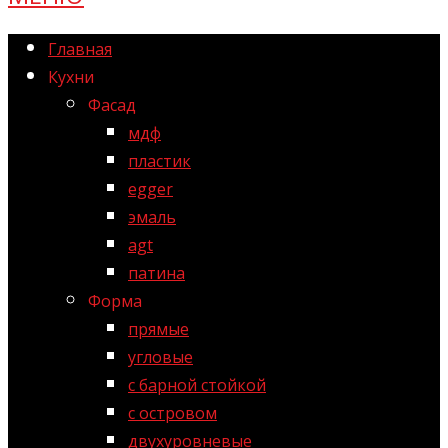
Главная
Кухни
Фасад
мдф
пластик
egger
эмаль
agt
патина
Форма
прямые
угловые
с барной стойкой
с островом
двухуровневые