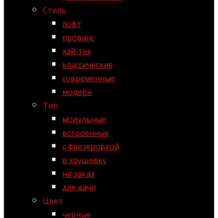
Стиль
лофт
прованс
хай-тек
классические
современные
модерн
Тип
модульные
встроенные
с фрезеровкой
в хрущевку
на заказ
для дачи
Цвет
черные