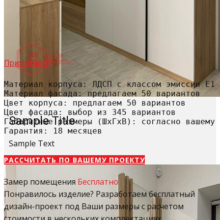
Прихожая 07
Материал корпуса: ЛДСП с классом эмиссии Е1

Материал фасада: предлагаем 50 вариантов

Цвет корпуса: предлагаем 50 вариантов

Цвет фасада: выбор из 345 вариантов

Sample Title
Габаритные размеры (ШхГхВ): согласно вашему 
Гарантия: 18 месяцев
Sample Text
РАССЧИТАТЬ​ ПО ВАШЕМУ ПРОЕКТУ
Замер помещения
Бесплатно
Понравилось изделие? Разработаем бесплатный
дизайн-проект под Ваши размеры с расчетом
стоимости в нескольких комплектациях