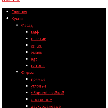
Главная
Кухни
Фасад
мдф
пластик
egger
эмаль
agt
патина
Форма
прямые
угловые
с барной стойкой
с островом
двухуровневые