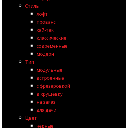
Стиль
лофт
прованс
хай-тек
классические
современные
модерн
Тип
модульные
встроенные
с фрезеровкой
в хрущевку
на заказ
для дачи
Цвет
черные