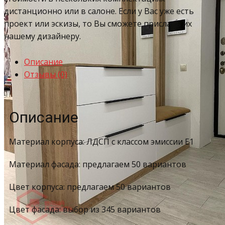
дистанционно или в салоне. Если у Вас уже есть
проект или эскизы, то Вы сможете прислать их
нашему дизайнеру.
Описание
Отзывы (0)
Описание
Материал корпуса: ЛДСП с классом эмиссии Е1
Материал фасада: предлагаем 50 вариантов
Цвет корпуса: предлагаем 50 вариантов
Цвет фасада: выбор из 345 вариантов