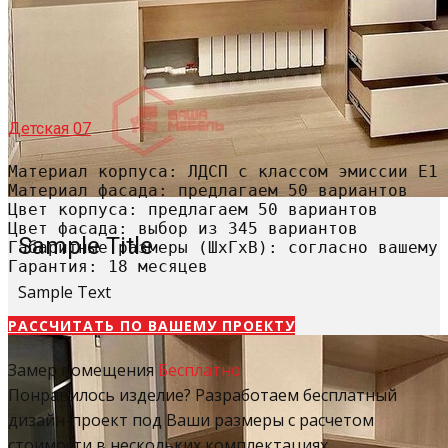
Детская 07
Материал корпуса: ЛДСП с классом эмиссии Е1

Материал фасада: предлагаем 50 вариантов

Цвет корпуса: предлагаем 50 вариантов

Цвет фасада: выбор из 345 вариантов

Sample Title
Габаритные размеры (ШхГхВ): согласно вашему 
Гарантия: 18 месяцев
Sample Text
РАССЧИТАТЬ​ ПО ВАШЕМУ ПРОЕКТУ
Замер помещения
Бесплатно
Понравилось изделие? Разработаем бесплатный
дизайн-проект под Ваши размеры с расчетом
стоимости в нескольких комплектациях