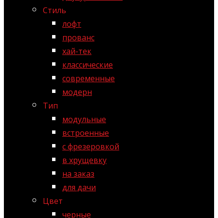
Стиль
лофт
прованс
хай-тек
классические
современные
модерн
Тип
модульные
встроенные
с фрезеровкой
в хрущевку
на заказ
для дачи
Цвет
черные