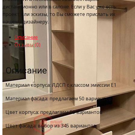
дистанционно или в салоне. Если у Вас уже есть
проект или эскизы, то Вы сможете прислать их
нашему дизайнеру.
Описание
Отзывы (0)
Описание
Материал корпуса: ЛДСП с классом эмиссии Е1
Материал фасада: предлагаем 50 вариантов
Цвет корпуса: предлагаем 50 вариантов
Цвет фасада: выбор из 345 вариантов