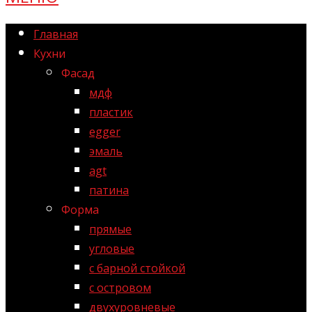
Главная
Кухни
Фасад
мдф
пластик
egger
эмаль
agt
патина
Форма
прямые
угловые
с барной стойкой
с островом
двухуровневые