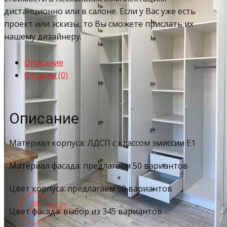
дистанционно или в салоне. Если у Вас уже есть
проект или эскизы, то Вы сможете прислать их
нашему дизайнеру.
Описание
Отзывы (0)
Описание
Материал корпуса: ЛДСП с классом эмиссии Е1
Материал фасада: предлагаем 50 вариантов
Цвет корпуса: предлагаем 50 вариантов
Цвет фасада: выбор из 345 вариантов