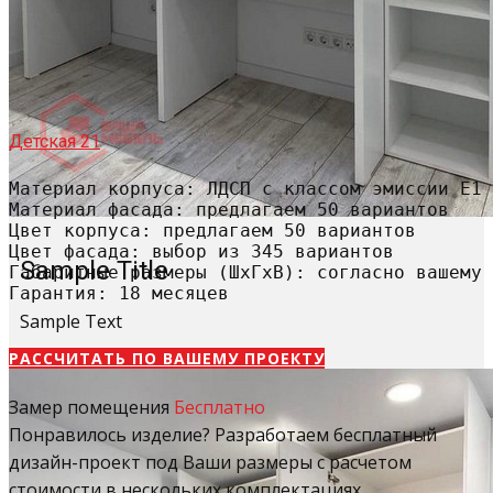
Детская 21
Материал корпуса: ЛДСП с классом эмиссии Е1

Материал фасада: предлагаем 50 вариантов

Цвет корпуса: предлагаем 50 вариантов

Цвет фасада: выбор из 345 вариантов

Sample Title
Габаритные размеры (ШхГхВ): согласно вашему 
Гарантия: 18 месяцев
Sample Text
РАССЧИТАТЬ​ ПО ВАШЕМУ ПРОЕКТУ
Замер помещения
Бесплатно
Понравилось изделие? Разработаем бесплатный
дизайн-проект под Ваши размеры с расчетом
стоимости в нескольких комплектациях