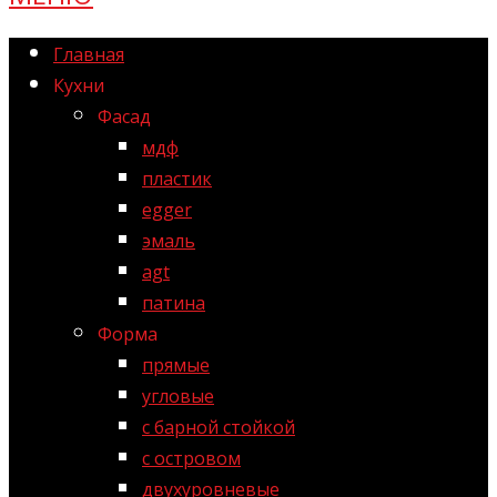
Главная
Кухни
Фасад
мдф
пластик
egger
эмаль
agt
патина
Форма
прямые
угловые
с барной стойкой
с островом
двухуровневые