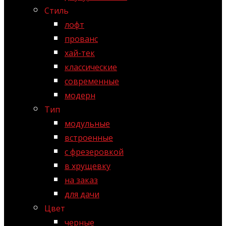
Стиль
лофт
прованс
хай-тек
классические
современные
модерн
Тип
модульные
встроенные
с фрезеровкой
в хрущевку
на заказ
для дачи
Цвет
черные