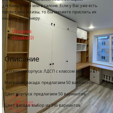
дистанционно или в салоне. Если у Вас уже есть
проект или эскизы, то Вы сможете прислать их
нашему дизайнеру.
Описание
Отзывы (0)
Описание
Материал корпуса: ЛДСП с классом эмиссии Е1
Материал фасада: предлагаем 50 вариантов
Цвет корпуса: предлагаем 50 вариантов
Цвет фасада: выбор из 345 вариантов