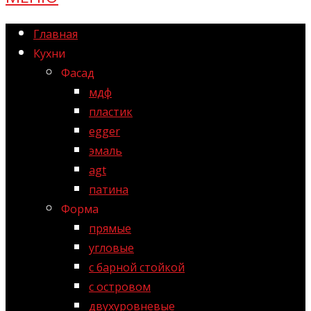
Главная
Кухни
Фасад
мдф
пластик
egger
эмаль
agt
патина
Форма
прямые
угловые
с барной стойкой
с островом
двухуровневые