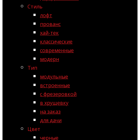
Стиль
лофт
прованс
хай-тек
классические
современные
модерн
Тип
модульные
встроенные
с фрезеровкой
в хрущевку
на заказ
для дачи
Цвет
черные