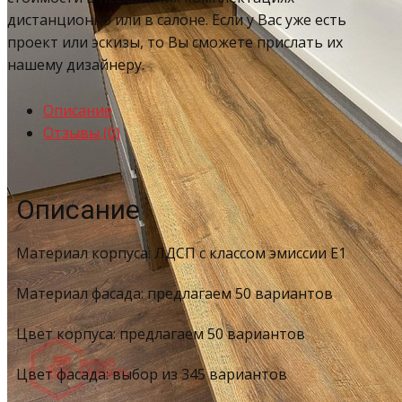
дистанционно или в салоне. Если у Вас уже есть
проект или эскизы, то Вы сможете прислать их
нашему дизайнеру.
Описание
Отзывы (0)
Описание
Материал корпуса: ЛДСП с классом эмиссии Е1
Материал фасада: предлагаем 50 вариантов
Цвет корпуса: предлагаем 50 вариантов
Цвет фасада: выбор из 345 вариантов