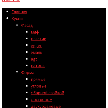
Главная
Кухни
Фасад
мдф
пластик
egger
эмаль
agt
патина
Форма
прямые
угловые
с барной стойкой
с островом
двухуровневые