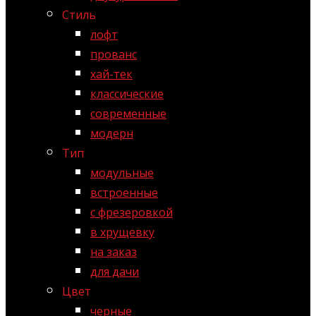
Стиль
лофт
прованс
хай-тек
классические
современные
модерн
Тип
модульные
встроенные
с фрезеровкой
в хрущевку
на заказ
для дачи
Цвет
черные