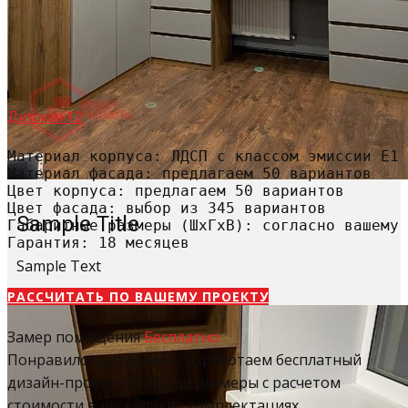
Детская 12
Материал корпуса: ЛДСП с классом эмиссии Е1

Материал фасада: предлагаем 50 вариантов

Цвет корпуса: предлагаем 50 вариантов

Цвет фасада: выбор из 345 вариантов

Sample Title
Габаритные размеры (ШхГхВ): согласно вашему 
Гарантия: 18 месяцев
Sample Text
РАССЧИТАТЬ​ ПО ВАШЕМУ ПРОЕКТУ
Замер помещения
Бесплатно
Понравилось изделие? Разработаем бесплатный
дизайн-проект под Ваши размеры с расчетом
стоимости в нескольких комплектациях