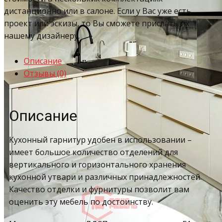
дистанционно или в салоне. Если у Вас уже есть
проект или эскизы, то Вы сможете прислать их
нашему дизайнеру.
Описание
Отзывы (0)
Описание
Кухонный гарнитур удобен в использовании –
имеет большое количество отделений для
вертикального и горизонтального хранения
кухонной утвари и различных принадлежностей.
Качество отделки и фурнитуры позволит вам
оценить эту мебель по достоинству.