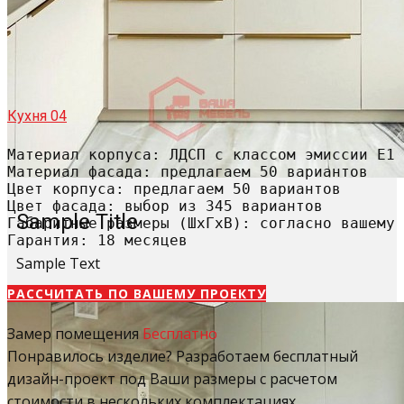
Кухня 04
Материал корпуса: ЛДСП с классом эмиссии Е1

Материал фасада: предлагаем 50 вариантов

Цвет корпуса: предлагаем 50 вариантов

Цвет фасада: выбор из 345 вариантов

Sample Title
Габаритные размеры (ШхГхВ): согласно вашему 
Гарантия: 18 месяцев
Sample Text
РАССЧИТАТЬ​ ПО ВАШЕМУ ПРОЕКТУ
Замер помещения
Бесплатно
Понравилось изделие? Разработаем бесплатный
дизайн-проект под Ваши размеры с расчетом
стоимости в нескольких комплектациях