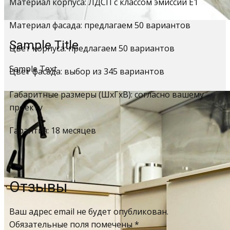
Материал корпуса: ЛДСП с классом эмиссии Е1
Материал фасада: предлагаем 50 вариантов
Sample Title
Цвет корпуса: предлагаем 50 вариантов
Sample Text
Цвет фасада: выбор из 345 вариантов
Габаритные размеры (ШхГхВ): согласно вашему
проекту
Гарантия: 18 месяцев
Отзывы
Ваш адрес email не будет опубликован.
Обязательные поля помечены
*