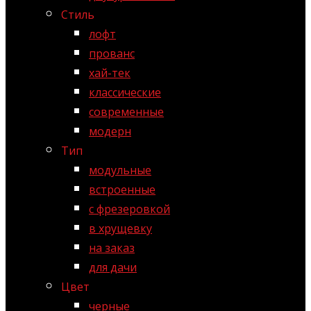
Стиль
лофт
прованс
хай-тек
классические
современные
модерн
Тип
модульные
встроенные
с фрезеровкой
в хрущевку
на заказ
для дачи
Цвет
черные