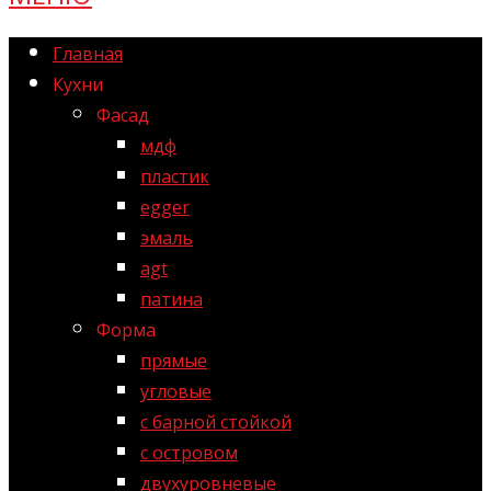
Главная
Кухни
Фасад
мдф
пластик
egger
эмаль
agt
патина
Форма
прямые
угловые
с барной стойкой
с островом
двухуровневые