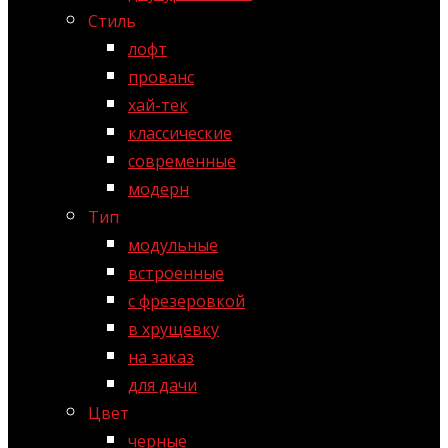
Стиль
лофт
прованс
хай-тек
классические
современные
модерн
Тип
модульные
встроенные
с фрезеровкой
в хрущевку
на заказ
для дачи
Цвет
черные