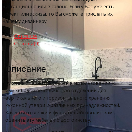
дистанционно или в салоне. Если у Вас уже есть
проект или эскизы, то Вы сможете прислать их
нашему дизайнеру.
Описание
Отзывы (0)
Описание
Кухонный гарнитур удобен в использовании –
имеет большое количество отделений для
вертикального и горизонтального хранения
кухонной утвари и различных принадлежностей.
Качество отделки и фурнитуры позволит вам
оценить эту мебель по достоинству.