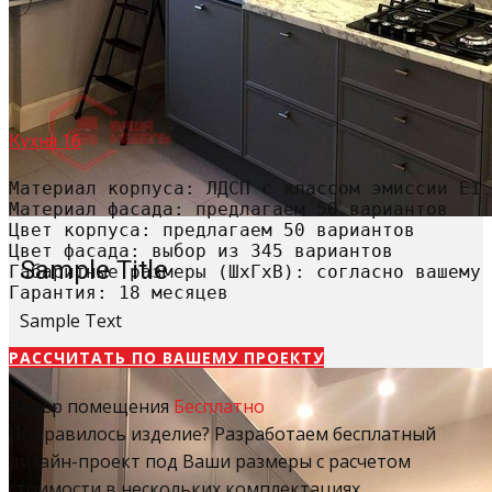
Кухня 16
Материал корпуса: ЛДСП с классом эмиссии Е1

Материал фасада: предлагаем 50 вариантов

Цвет корпуса: предлагаем 50 вариантов

Цвет фасада: выбор из 345 вариантов

Sample Title
Габаритные размеры (ШхГхВ): согласно вашему 
Гарантия: 18 месяцев
Sample Text
РАССЧИТАТЬ​ ПО ВАШЕМУ ПРОЕКТУ
Замер помещения
Бесплатно
Понравилось изделие? Разработаем бесплатный
дизайн-проект под Ваши размеры с расчетом
стоимости в нескольких комплектациях