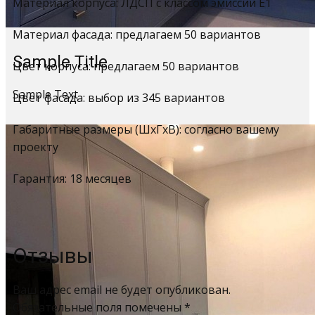
Материал корпуса: ЛДСП с классом эмиссии Е1
Материал фасада: предлагаем 50 вариантов
Sample Title
Цвет корпуса: предлагаем 50 вариантов
Sample Text
Цвет фасада: выбор из 345 вариантов
Габаритные размеры (ШхГхВ): согласно вашему
проекту
Гарантия: 18 месяцев
Отзывы
Ваш адрес email не будет опубликован.
Обязательные поля помечены
*